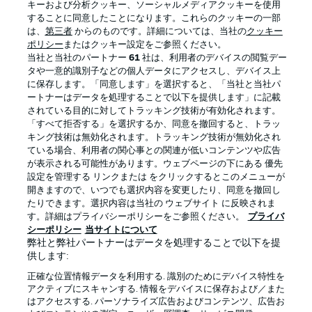
キーおよび分析クッキー、ソーシャルメディアクッキーを使用
することに同意したことになります。これらのクッキーの一部
は、
第三者
からのものです。詳細については、当社の
クッキー
ポリシー
またはクッキー設定をご参照ください。
当社と当社のパートナー
61
社は、利用者のデバイスの閲覧デー
タや一意的識別子などの個人データにアクセスし、デバイス上
に保存します。「同意します」を選択すると、「当社と当社パ
ートナーはデータを処理することで以下を提供します」に記載
されている目的に対してトラッキング技術が有効化されます。
「すべて拒否する」を選択するか、同意を撤回すると、トラッ
キング技術は無効化されます。トラッキング技術が無効化され
プライバシー・ポリシー
優先設定を管理する
ている場合、利用者の関心事との関連が低いコンテンツや広告
が表示される可能性があります。ウェブページの下にある 優先
利用条件
放送局
設定を管理する リンクまたは をクリックするとこのメニューが
開きますので、いつでも選択内容を変更したり、同意を撤回し
求人
選手
たりできます。選択内容は当社の ウェブサイト に反映されま
当サイトについて
す。詳細はプライバシーポリシーをご参照ください。
プライバ
シーポリシー
当サイトについて
弊社と弊社パートナーはデータを処理することで以下を提
供します:
正確な位置情報データを利用する. 識別のためにデバイス特性を
アクティブにスキャンする. 情報をデバイスに保存および／また
はアクセスする. パーソナライズ広告およびコンテンツ、広告お