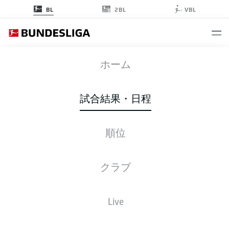
2BL
BL
VBL
M05
-
FCU
ホーム
M05
FCU
1
1
試合結果・日程
順位
ライブ
スターティングメンバー
データ
順位
クラブ
4-3-3
3-3-2-2
Live
スターティングメンバー
MAINZ