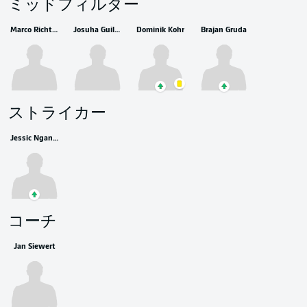
ミッドフィルダー
Marco Richter
Josuha Guilavogui
Dominik Kohr
Brajan Gruda
ストライカー
Jessic Ngankam
コーチ
Jan Siewert