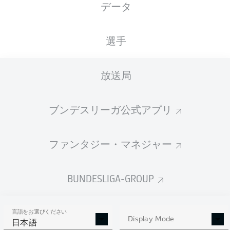
データ
Karim Onisiwo
Ludovic Ajorque
Jonathan Burkardt
選手
Nadiem Amiri
放送局
ブンデスリーガ公式アプリ
Tom Krauß
Leandro Barreiro
ファンタジー・マネジャー
Anthony Caci
Sepp van den Berg
Edimilson Fernandes
Danny da Costa
BUNDESLIGA-GROUP
言語をお選びください
Robin Zentner
Display Mode
日本語