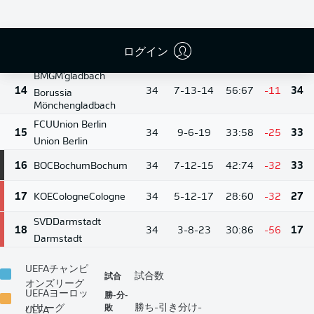
WOB
Wolfsburg
12
34
10-7-17
41:56
-15
37
Wolfsburg
ログイン
13
M05
Mainz
Mainz
34
7-14-13
39:51
-12
35
BMG
M'gladbach
14
34
7-13-14
56:67
-11
34
Borussia
Mönchengladbach
FCU
Union Berlin
15
34
9-6-19
33:58
-25
33
Union Berlin
16
BOC
Bochum
Bochum
34
7-12-15
42:74
-32
33
17
KOE
Cologne
Cologne
34
5-12-17
28:60
-32
27
SVD
Darmstadt
18
34
3-8-23
30:86
-56
17
Darmstadt
UEFAチャンピ
試合
試合数
オンズリーグ
UEFAヨーロッ
勝-分-
敗
勝ち-引き分け-
パリーグ
UEFA