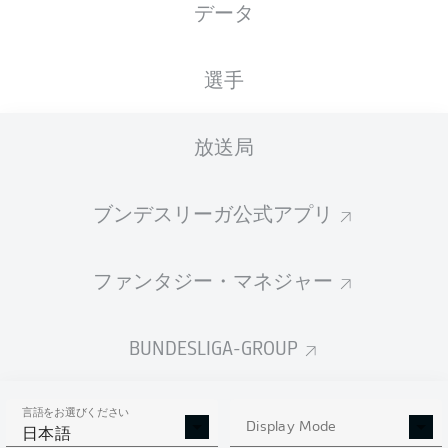
データ
FCB
Bayern
3
34
23-3-8
94:45
+49
72
Bayern Munich
選手
4
RBL
Leipzig
RB Leipzig
34
19-8-7
77:39
+38
65
BVB
Dortmund
5
34
18-9-7
68:43
+25
63
放送局
Borussia Dortmund
SGE
Frankfurt
6
34
11-14-9
51:50
+1
47
Eintracht Frankfurt
ブンデスリーガ公式アプリ
TSG
Hoffenheim
7
34
13-7-14
66:66
0
46
Hoffenheim
HDH
Heidenheim
ファンタジー・マネジャー
10-12-
8
34
50:55
-5
42
12
Heidenheim
SVW
Bremen
9
34
11-9-14
48:54
-6
42
BUNDESLIGA-GROUP
Werder Bremen
10
SCF
Freiburg
Freiburg
34
11-9-14
45:58
-13
42
言語をお選びください
11
FCA
Augsburg
Augsburg
34
10-9-15
50:60
-10
39
Display Mode
日本語