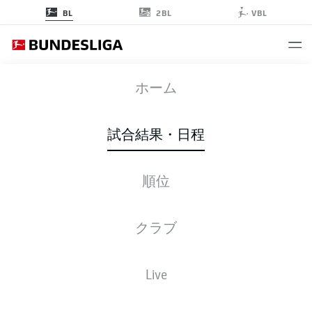
2BL
BL
VBL
M05
-
FCH
ホーム
M05
FCH
0
1
試合結果・日程
順位
ライブ
スターティングメンバー
データ
順位
クラブ
試合
勝-分-敗
得点
+/-
点
B04
Leverkusen
1
34
28-6-0
89:24
+65
90
Live
Bayer Leverkusen
VFB
Stuttgart
2
34
23-4-7
78:39
+39
73
VfB Stuttgart