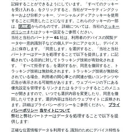
記録することができるようにしています。「すべてのクッキー
を受け入れる」をクリックすると、当社がマーケティングクッ
Official Partners
キーおよび分析クッキー、ソーシャルメディアクッキーを使用
することに同意したことになります。これらのクッキーの一部
は、
第三者
からのものです。詳細については、当社の
クッキー
ポリシー
またはクッキー設定をご参照ください。
当社と当社のパートナー
61
社は、利用者のデバイスの閲覧デ
ータや一意的識別子などの個人データにアクセスし、デバイス
上に保存します。「同意します」を選択すると、「当社と当社
パートナーはデータを処理することで以下を提供します」に記
載されている目的に対してトラッキング技術が有効化されま
す。「すべて拒否する」を選択するか、同意を撤回すると、ト
ラッキング技術は無効化されます。トラッキング技術が無効化
されている場合、利用者の関心事との関連が低いコンテンツや
広告が表示される可能性があります。ウェブページの下にある
プライバシー・ポリシー
優先設定を管理する
優先設定を管理する リンクまたは をクリックするとこのメニュ
利用条件
放送局
ーが開きますので、いつでも選択内容を変更したり、同意を撤
回したりできます。選択内容は当社の ウェブサイト に反映され
求人
選手
ます。詳細はプライバシーポリシーをご参照ください。
プライ
バシーポリシー
当サイトについて
当サイトについて
弊社と弊社パートナーはデータを処理することで以下を提
供します:
正確な位置情報データを利用する. 識別のためにデバイス特性を