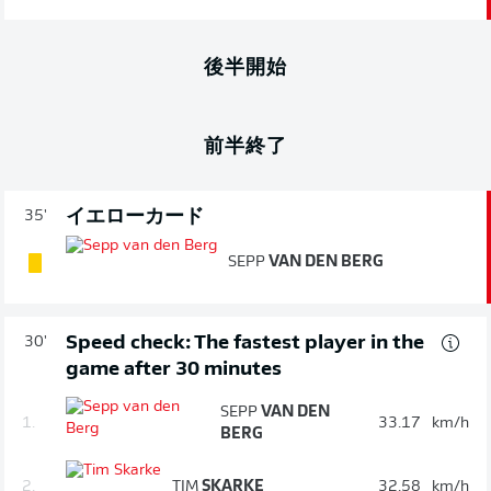
後半開始
前半終了
イエローカード
35'
SEPP
VAN DEN BERG
Speed check: The fastest player in the
30'
game after 30 minutes
SEPP
VAN DEN
1.
33.17
km/h
BERG
2.
TIM
SKARKE
32.58
km/h