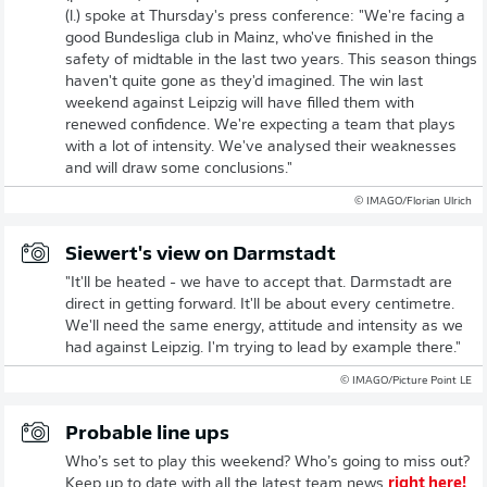
(l.) spoke at Thursday's press conference: "We're facing a
good Bundesliga club in Mainz, who've finished in the
safety of midtable in the last two years. This season things
haven't quite gone as they'd imagined. The win last
weekend against Leipzig will have filled them with
renewed confidence. We're expecting a team that plays
with a lot of intensity. We've analysed their weaknesses
and will draw some conclusions."
© IMAGO/Florian Ulrich
Siewert's view on Darmstadt
"It'll be heated - we have to accept that. Darmstadt are
direct in getting forward. It'll be about every centimetre.
We'll need the same energy, attitude and intensity as we
had against Leipzig. I'm trying to lead by example there."
© IMAGO/Picture Point LE
Probable line ups
Who’s set to play this weekend? Who’s going to miss out?
Keep up to date with all the latest team news
right here!