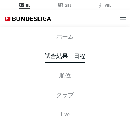
2BL
BL
VBL
SVD
-
M05
ホーム
SVD
M05
0
0
試合結果・日程
順位
ライブ
スターティングメンバー
データ
順位
クラブ
Live