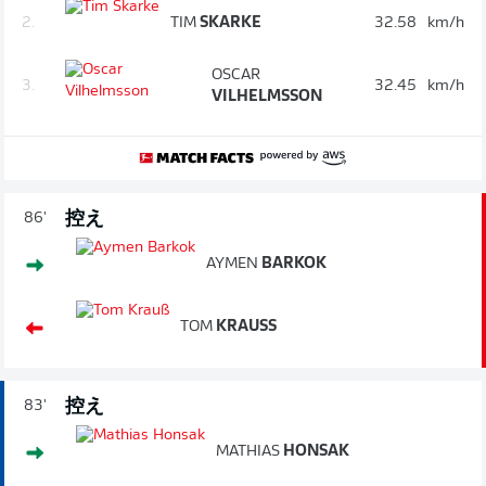
2.
TIM
SKARKE
32.58
km/h
OSCAR
3.
32.45
km/h
VILHELMSSON
控え
86'
AYMEN
BARKOK
TOM
KRAUSS
控え
83'
MATHIAS
HONSAK