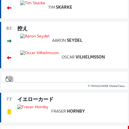
TIM
SKARKE
控え
83'
AARON
SEYDEL
OSCAR
VILHELMSSON
© IMAGO/HMB Media/Claus
イエローカード
73'
FRASER
HORNBY