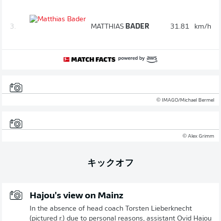
3.
MATTHIAS
BADER
31.81
km/h
© IMAGO/Michael Bermel
© Alex Grimm
キックオフ
Hajou's view on Mainz
In the absence of head coach Torsten Lieberknecht
(pictured r.) due to personal reasons, assistant Ovid Hajou