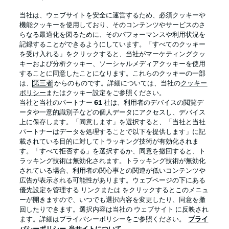
BUNDESLIGA APP
当社は、ウェブサイトを安全に運営するため、必須クッキーや
機能クッキーを使用しており、そのコンテンツやサービスのさ
らなる最適化を図るために、そのパフォーマンスや利用状況を
記録することができるようにしています。「すべてのクッキー
を受け入れる」をクリックすると、当社がマーケティングクッ
Official Partners
キーおよび分析クッキー、ソーシャルメディアクッキーを使用
することに同意したことになります。これらのクッキーの一部
は、
第三者
からのものです。詳細については、当社の
クッキー
ポリシー
またはクッキー設定をご参照ください。
当社と当社のパートナー
61
社は、利用者のデバイスの閲覧デ
ータや一意的識別子などの個人データにアクセスし、デバイス
上に保存します。「同意します」を選択すると、「当社と当社
パートナーはデータを処理することで以下を提供します」に記
載されている目的に対してトラッキング技術が有効化されま
す。「すべて拒否する」を選択するか、同意を撤回すると、ト
ラッキング技術は無効化されます。トラッキング技術が無効化
されている場合、利用者の関心事との関連が低いコンテンツや
広告が表示される可能性があります。ウェブページの下にある
プライバシー・ポリシー
優先設定を管理する
優先設定を管理する リンクまたは をクリックするとこのメニュ
利用条件
放送局
ーが開きますので、いつでも選択内容を変更したり、同意を撤
回したりできます。選択内容は当社の ウェブサイト に反映され
求人
選手
ます。詳細はプライバシーポリシーをご参照ください。
プライ