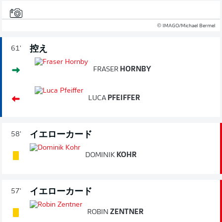
© IMAGO/Michael Bermel
控え
61'
FRASER
HORNBY
LUCA
PFEIFFER
イエローカード
58'
DOMINIK
KOHR
イエローカード
57'
ROBIN
ZENTNER