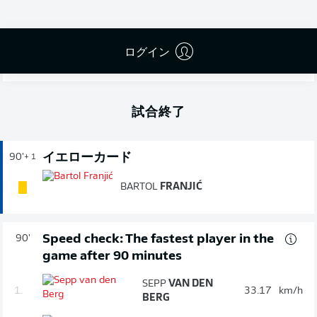
Stadion am Böllenfalltor as they played out a goalless
draw. There were occasionally openings for both teams,
but the relegation rivals each too make do with a share
ログイン
of the spoils that sees Die Lillien remain one point and
one position above the 16th-places Nullfünfer.
試合終了
イエローカード
90'
+ 1
BARTOL
FRANJIĆ
Speed check: The fastest player in the
90'
game after 90 minutes
SEPP
VAN DEN
1.
33.17
km/h
BERG