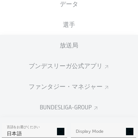
データ
選手
放送局
Merck-Stadion am Böllenfalltor
(売り切れ)
D. Siebert
ブンデスリーガ公式アプリ
ファンタジー・マネジャー
広告
BUNDESLIGA-GROUP
Full-time: Darmstadt 0-0 Mainz
90'
+ 5
言語をお選びください
Display Mode
日本語
The two sides could not be separated at the Merck-