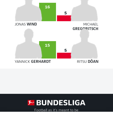
16
5
JONAS
WIND
MICHAEL
GREGORITSCH
15
5
YANNICK
GERHARDT
RITSU
DŌAN
Football as it's meant to be