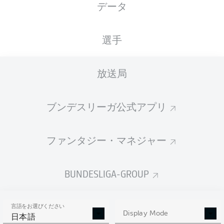
データ
XGOALS
選手
6
放送局
ブンデスリーガ公式アプリ
2.97
0.92
ファンタジー・マネジャー
0
Goals
BUNDESLIGA-GROUP
PASSES COMPLETED
言語をお選びください
502
415
Display Mode
日本語
成功率
87 %
79 %