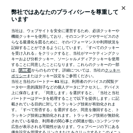
弊社ではあなたのプライバシーを尊重して
います
BUNDESLIGA APP
当社は、ウェブサイトを安全に運営するため、必須クッキーや
機能クッキーを使用しており、そのコンテンツやサービスのさ
らなる最適化を図るために、そのパフォーマンスや利用状況を
記録することができるようにしています。「すべてのクッキー
を受け入れる」をクリックすると、当社がマーケティングクッ
Official Partners
キーおよび分析クッキー、ソーシャルメディアクッキーを使用
することに同意したことになります。これらのクッキーの一部
は、
第三者
からのものです。詳細については、当社の
クッキー
ポリシー
またはクッキー設定をご参照ください。
当社と当社のパートナー
61
社は、利用者のデバイスの閲覧デ
ータや一意的識別子などの個人データにアクセスし、デバイス
上に保存します。「同意します」を選択すると、「当社と当社
パートナーはデータを処理することで以下を提供します」に記
載されている目的に対してトラッキング技術が有効化されま
す。「すべて拒否する」を選択するか、同意を撤回すると、ト
ラッキング技術は無効化されます。トラッキング技術が無効化
されている場合、利用者の関心事との関連が低いコンテンツや
広告が表示される可能性があります。ウェブページの下にある
プライバシー・ポリシー
優先設定を管理する
優先設定を管理する リンクまたは をクリックするとこのメニュ