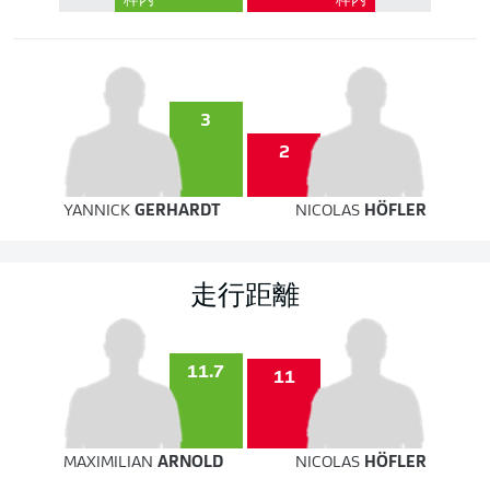
枠内
枠内
3
2
YANNICK
GERHARDT
NICOLAS
HÖFLER
走行距離
11.7
11
MAXIMILIAN
ARNOLD
NICOLAS
HÖFLER