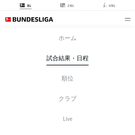
2BL
BL
VBL
WOB
-
SCF
ホーム
WOB
SCF
6
0
試合結果・日程
順位
ライブ
スターティングメンバー
データ
順位
クラブ
Live