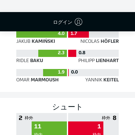
PASS EFFICIENCY
ログイン
4.0
1.7
JAKUB
KAMIŃSKI
NICOLAS
HÖFLER
2.3
0.8
RIDLE
BAKU
PHILIPP
LIENHART
1.9
0.0
OMAR
MARMOUSH
YANNIK
KEITEL
シュート
2
8
枠外
枠外
11
1