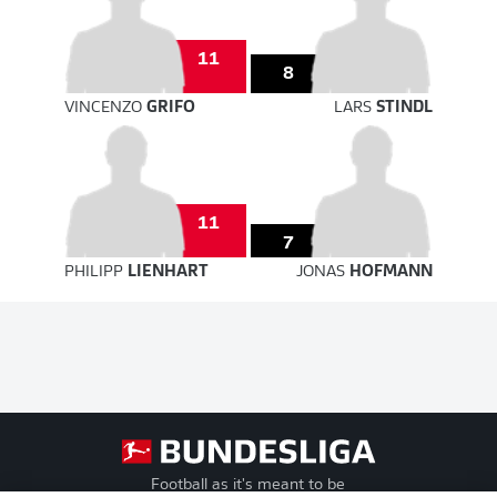
11
8
VINCENZO
GRIFO
LARS
STINDL
11
7
PHILIPP
LIENHART
JONAS
HOFMANN
Football as it's meant to be