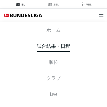
2BL
BL
VBL
SCF
-
BMG
ホーム
SCF
BMG
3
3
試合結果・日程
順位
ライブ
スターティングメンバー
データ
順位
クラブ
Live