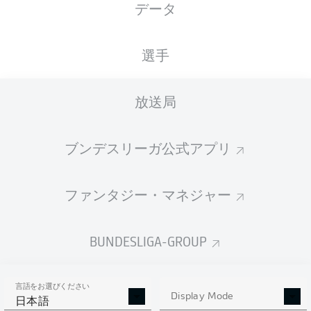
データ
XGOALS
選手
3
3
放送局
2.19
1.53
ブンデスリーガ公式アプリ
ファンタジー・マネジャー
Goals
BUNDESLIGA-GROUP
PASSES COMPLETED
言語をお選びください
520
328
Display Mode
日本語
成功率
85 %
79 %