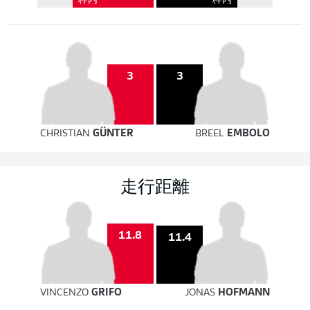
枠内
枠内
3
3
CHRISTIAN
GÜNTER
BREEL
EMBOLO
走行距離
11.8
11.4
VINCENZO
GRIFO
JONAS
HOFMANN