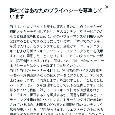
弊社ではあなたのプライバシーを尊重して
います
BUNDESLIGA APP
当社は、ウェブサイトを安全に運営するため、必須クッキーや
機能クッキーを使用しており、そのコンテンツやサービスのさ
らなる最適化を図るために、そのパフォーマンスや利用状況を
記録することができるようにしています。「すべてのクッキー
を受け入れる」をクリックすると、当社がマーケティングクッ
Official Partners
キーおよび分析クッキー、ソーシャルメディアクッキーを使用
することに同意したことになります。これらのクッキーの一部
は、
第三者
からのものです。詳細については、当社の
クッキー
ポリシー
またはクッキー設定をご参照ください。
当社と当社のパートナー
61
社は、利用者のデバイスの閲覧デ
ータや一意的識別子などの個人データにアクセスし、デバイス
上に保存します。「同意します」を選択すると、「当社と当社
パートナーはデータを処理することで以下を提供します」に記
載されている目的に対してトラッキング技術が有効化されま
す。「すべて拒否する」を選択するか、同意を撤回すると、ト
ラッキング技術は無効化されます。トラッキング技術が無効化
されている場合、利用者の関心事との関連が低いコンテンツや
広告が表示される可能性があります。ウェブページの下にある
プライバシー・ポリシー
優先設定を管理する
優先設定を管理する リンクまたは をクリックするとこのメニュ