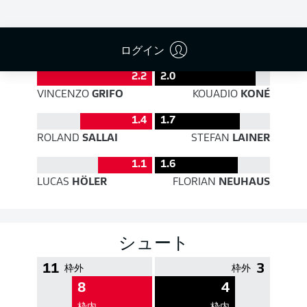
PASS EFFICIENCY
ログイン
2.2
2.0
VINCENZO
GRIFO
KOUADIO
KONÉ
1.4
1.7
ROLAND
SALLAI
STEFAN
LAINER
1.1
1.6
LUCAS
HÖLER
FLORIAN
NEUHAUS
シュート
11
3
枠外
枠外
8
4