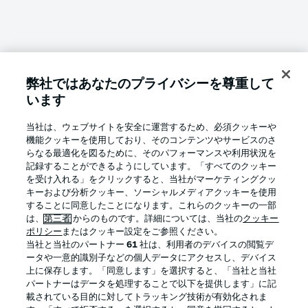
弊社ではあなたのプライバシーを尊重して
います
Football as it's meant to be
当社は、ウェブサイトを安全に運営するため、必須クッキーや
機能クッキーを使用しており、そのコンテンツやサービスのさ
らなる最適化を図るために、そのパフォーマンスや利用状況を
記録することができるようにしています。「すべてのクッキー
BUNDESLIGA APP
を受け入れる」をクリックすると、当社がマーケティングクッ
キーおよび分析クッキー、ソーシャルメディアクッキーを使用
することに同意したことになります。これらのクッキーの一部
は、
第三者
からのものです。詳細については、当社の
クッキー
ポリシー
またはクッキー設定をご参照ください。
当社と当社のパートナー
61
社は、利用者のデバイスの閲覧デ
Official Partners
ータや一意的識別子などの個人データにアクセスし、デバイス
上に保存します。「同意します」を選択すると、「当社と当社
パートナーはデータを処理することで以下を提供します」に記
載されている目的に対してトラッキング技術が有効化されま