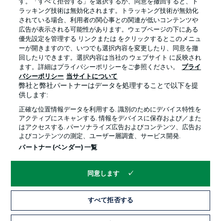
す。「すべて拒否する」を選択するか、同意を撤回すると、ト
ラッキング技術は無効化されます。トラッキング技術が無効化
されている場合、利用者の関心事との関連が低いコンテンツや
広告が表示される可能性があります。ウェブページの下にある
優先設定を管理する リンクまたは をクリックするとこのメニュ
ーが開きますので、いつでも選択内容を変更したり、同意を撤
回したりできます。選択内容は当社の ウェブサイト に反映され
ます。詳細はプライバシーポリシーをご参照ください。
プライ
プライバシー・ポリシー
優先設定を管理する
バシーポリシー
当サイトについて
弊社と弊社パートナーはデータを処理することで以下を提
利用条件
放送局
供します:
求人
選手
正確な位置情報データを利用する. 識別のためにデバイス特性を
アクティブにスキャンする. 情報をデバイスに保存および／また
当サイトについて
はアクセスする. パーソナライズ広告およびコンテンツ、広告お
よびコンテンツの測定、ユーザー層調査、サービス開発.
パートナー (ベンダー) 一覧
同意します
© 2026 Bundesliga-Gruppe GmbH
すべて拒否する
言語をお選びください