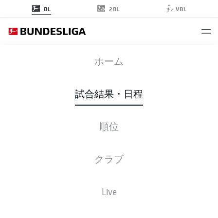
2BL
BL
VBL
第3節
ホーム
2020-2021シーズン
試合結果・日程
2020-2021
順位
節 3
クラブ
全クラブ
Live
金曜日
10.02.2020