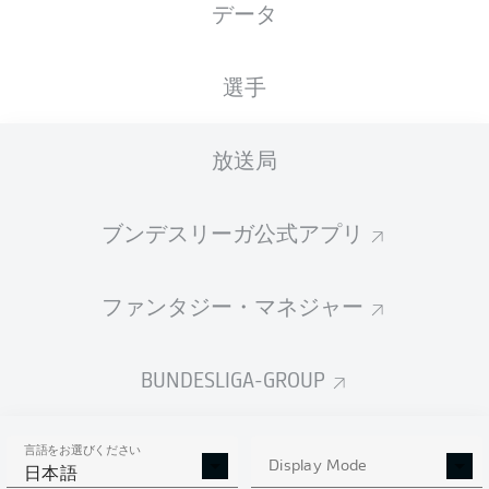
データ
FCU
M05
4
0
Liveticker
選手
土曜日
10.03.2020
放送局
SVW
DSC
1
0
Liveticker
ブンデスリーガ公式アプリ
KOE
BMG
1
3
Liveticker
ファンタジー・マネジャー
VFB
B04
1
1
Liveticker
BUNDESLIGA-GROUP
SGE
TSG
2
1
Liveticker
言語をお選びください
Display Mode
BVB
SCF
4
0
日本語