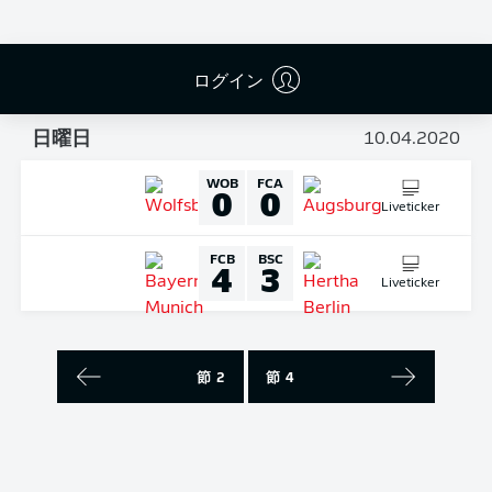
Liveticker
RBL
S04
4
0
ログイン
Liveticker
日曜日
10.04.2020
WOB
FCA
0
0
Liveticker
FCB
BSC
4
3
Liveticker
節 2
節 4