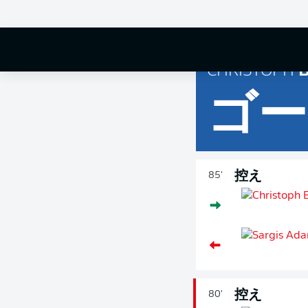
90'
+ 1
CHRISTOPH
B
ゴー
控え
85'
控え
80'