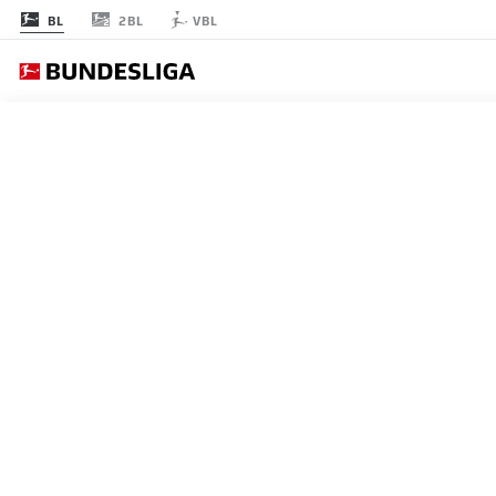
2BL
BL
VBL
節 16