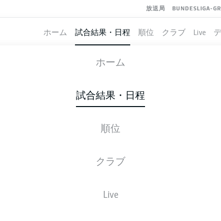
放送局
BUNDESLIGA-G
ホーム
試合結果・日程
順位
クラブ
Live
UNION BERLIN
-
HOFFENHEIM
ホーム
FCU
TSG
0
2
試合結果・日程
順位
ライブ
スターティングメンバー
データ
順
クラブ
90' +1'
C. Baumgartner
Live
56'
I. Bebou
An der Alten Försterei
(20,350 観客)