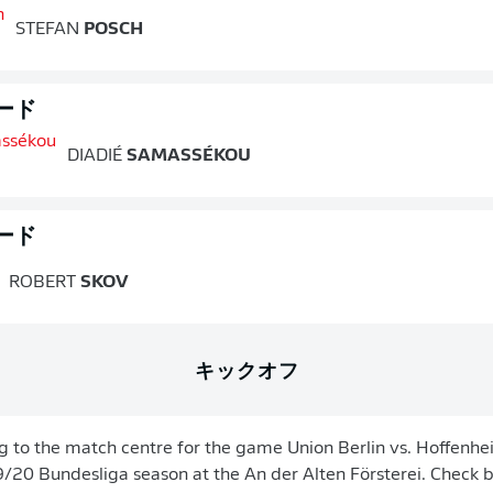
STEFAN
POSCH
ード
DIADIÉ
SAMASSÉKOU
ード
ROBERT
SKOV
キックオフ
 to the match centre for the game Union Berlin vs. Hoffen
/20 Bundesliga season at the An der Alten Försterei. Check ba