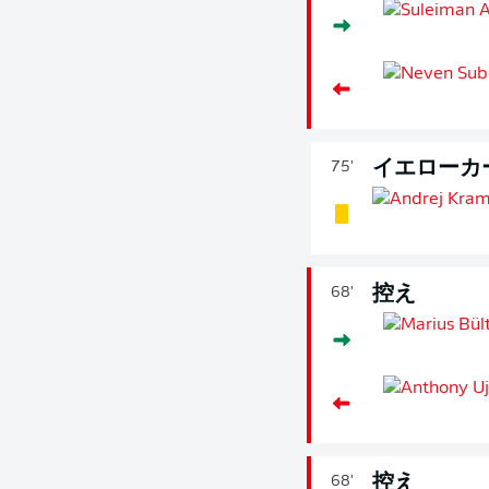
イエローカ
75'
控え
68'
控え
68'