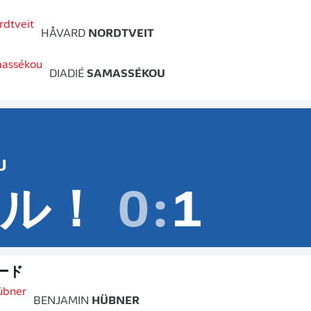
HÅVARD
NORDTVEIT
DIADIÉ
SAMASSÉKOU
U
ル！
0
:
1
ード
BENJAMIN
HÜBNER