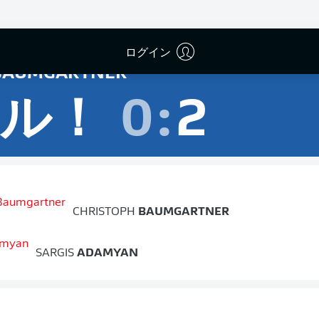
ログイン
AUMGARTNER
ル！
0
:
2
CHRISTOPH
BAUMGARTNER
SARGIS
ADAMYAN