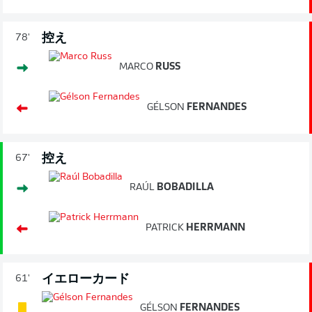
控え
78'
MARCO
RUSS
GÉLSON
FERNANDES
控え
67'
RAÚL
BOBADILLA
PATRICK
HERRMANN
イエローカード
61'
GÉLSON
FERNANDES