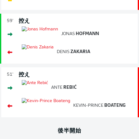
控え
59'
JONAS
HOFMANN
DENIS
ZAKARIA
控え
51'
ANTE
REBIĆ
KEVIN-PRINCE
BOATENG
後半開始