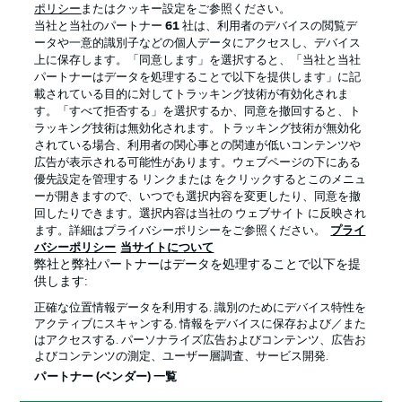
ポリシー
またはクッキー設定をご参照ください。
当社と当社のパートナー
61
社は、利用者のデバイスの閲覧デ
ータや一意的識別子などの個人データにアクセスし、デバイス
上に保存します。「同意します」を選択すると、「当社と当社
パートナーはデータを処理することで以下を提供します」に記
載されている目的に対してトラッキング技術が有効化されま
す。「すべて拒否する」を選択するか、同意を撤回すると、ト
ラッキング技術は無効化されます。トラッキング技術が無効化
されている場合、利用者の関心事との関連が低いコンテンツや
広告が表示される可能性があります。ウェブページの下にある
プライバシー・ポリシー
優先設定を管理する
優先設定を管理する リンクまたは をクリックするとこのメニュ
利用条件
放送局
ーが開きますので、いつでも選択内容を変更したり、同意を撤
回したりできます。選択内容は当社の ウェブサイト に反映され
求人
選手
ます。詳細はプライバシーポリシーをご参照ください。
プライ
バシーポリシー
当サイトについて
当サイトについて
弊社と弊社パートナーはデータを処理することで以下を提
供します:
正確な位置情報データを利用する. 識別のためにデバイス特性を
アクティブにスキャンする. 情報をデバイスに保存および／また
はアクセスする. パーソナライズ広告およびコンテンツ、広告お
よびコンテンツの測定、ユーザー層調査、サービス開発.
© 2026 Bundesliga-Gruppe GmbH
パートナー (ベンダー) 一覧