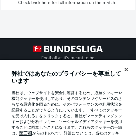
Check back here for full information on the match.
Football as it's meant to be
弊社ではあなたのプライバシーを尊重して
います
BUNDESLIGA APP
当社は、ウェブサイトを安全に運営するため、必須クッキーや
機能クッキーを使用しており、そのコンテンツやサービスのさ
らなる最適化を図るために、そのパフォーマンスや利用状況を
記録することができるようにしています。「すべてのクッキー
を受け入れる」をクリックすると、当社がマーケティングクッ
Official Partners
キーおよび分析クッキー、ソーシャルメディアクッキーを使用
することに同意したことになります。これらのクッキーの一部
は、
第三者
からのものです。詳細については、当社の
クッキー