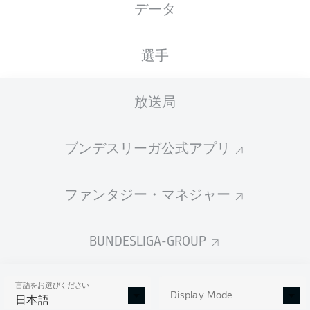
データ
選手
広告
放送局
試合終了
ブンデスリーガ公式アプリ
イエローカード
90'
+ 6
ファンタジー・マネジャー
DAVID
ABRAHAM
BUNDESLIGA-GROUP
イエローカード
89'
言語をお選びください
JULIO
VILLALBA
Display Mode
日本語