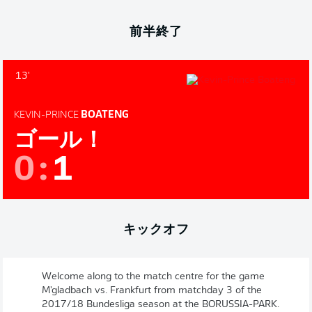
前半終了
13'
KEVIN-PRINCE
BOATENG
ゴール！
0
:
1
キックオフ
Welcome along to the match centre for the game
M'gladbach vs. Frankfurt from matchday 3 of the
2017/18 Bundesliga season at the BORUSSIA-PARK.