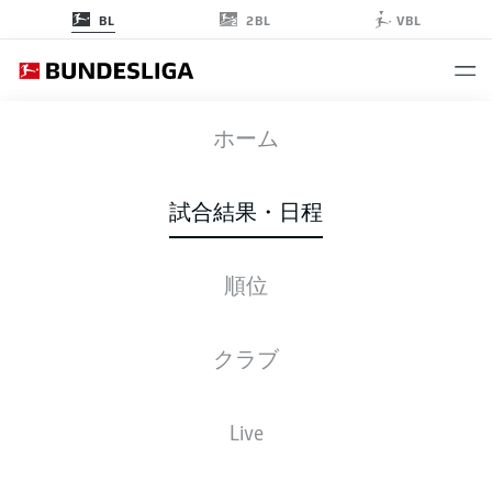
2BL
BL
VBL
BMG
-
SGE
ホーム
BMG
SGE
0
1
試合結果・日程
順位
ライブ
スターティングメンバー
順位
クラブ
13'
K. Boateng
Live
BORUSSIA-PARK
(51,431 観客)
D. Kampka