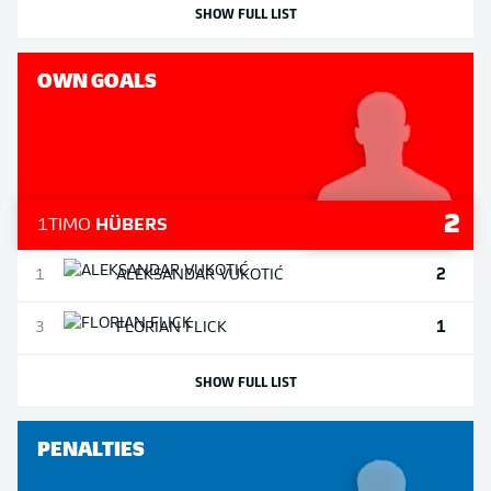
SHOW FULL LIST
OWN GOALS
2
1
TIMO
HÜBERS
2
1
ALEKSANDAR
VUKOTIĆ
1
3
FLORIAN
FLICK
SHOW FULL LIST
PENALTIES