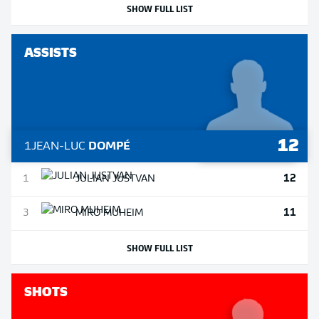
SHOW FULL LIST
ASSISTS
12
1
JEAN-LUC
DOMPÉ
12
1
JULIAN
JUSTVAN
11
3
MIRO
MUHEIM
SHOW FULL LIST
SHOTS