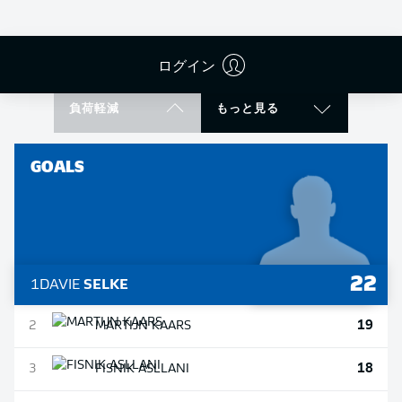
3
SEMIH
ŞAHIN
3
BORIS
TOMIAK
ログイン
負荷軽減
もっと見る
GOALS
22
1
DAVIE
SELKE
19
2
MARTIJN
KAARS
18
3
FISNIK
ASLLANI