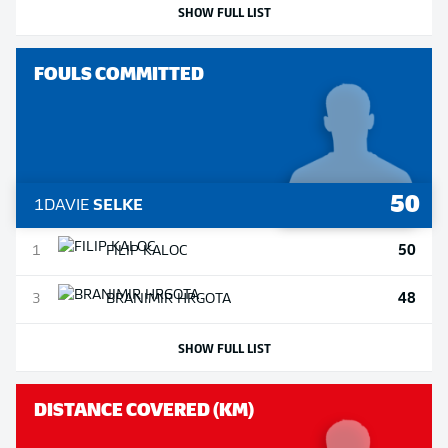
SHOW FULL LIST
FOULS COMMITTED
50
1
DAVIE
SELKE
50
1
FILIP
KALOC
48
3
BRANIMIR
HRGOTA
SHOW FULL LIST
DISTANCE COVERED (KM)