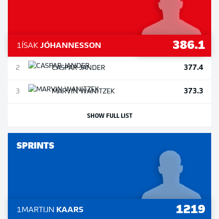
386.1
1
ÍSAK
JÓHANNESSON
377.4
2
CASPAR
JANDER
373.3
3
MARVIN
WANITZEK
SHOW FULL LIST
SPRINTS
1219
1
MARTIJN
KAARS