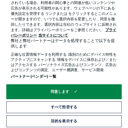
されている場合、利用者の関心事との関連が低いコンテンツや
広告が表示される可能性があります。ウェブページの下にある
優先設定を管理する リンクまたは をクリックするとこのメニュ
ーが開きますので、いつでも選択内容を変更したり、同意を撤
回したりできます。選択内容は当社の ウェブサイト に反映され
ます。詳細はプライバシーポリシーをご参照ください。
プライ
バシーポリシー
当サイトについて
弊社と弊社パートナーはデータを処理することで以下を提
供します:
正確な位置情報データを利用する. 識別のためにデバイス特性を
アクティブにスキャンする. 情報をデバイスに保存および／また
はアクセスする. パーソナライズ広告およびコンテンツ、広告お
よびコンテンツの測定、ユーザー層調査、サービス開発.
パートナー (ベンダー) 一覧
同意します
すべて拒否する
目的を表示する