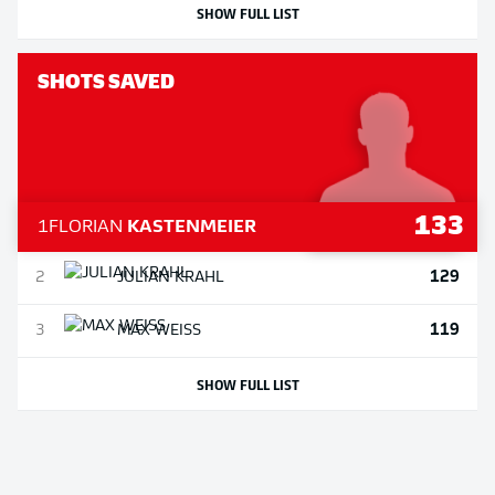
SHOW FULL LIST
SHOTS SAVED
133
1
FLORIAN
KASTENMEIER
129
2
JULIAN
KRAHL
119
3
MAX
WEISS
SHOW FULL LIST