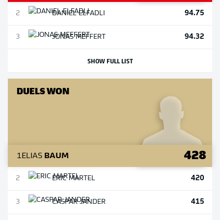
94.75
2
DANIEL
ELFADLI
94.32
3
JONAS
MEFFERT
SHOW FULL LIST
DUELS WON
428
1
ELIAS
BAUM
420
2
ERIC
MARTEL
415
3
CASPAR
JANDER