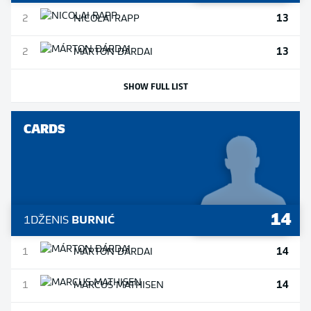
13
2
NICOLAI
RAPP
13
2
MÁRTON
DÁRDAI
SHOW FULL LIST
CARDS
14
1
DŽENIS
BURNIĆ
14
1
MÁRTON
DÁRDAI
14
1
MARCUS
MATHISEN