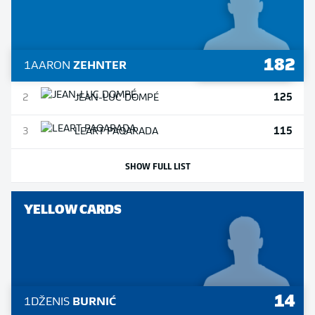
182
1
AARON
ZEHNTER
125
2
JEAN-LUC
DOMPÉ
115
3
LEART
PAQARADA
SHOW FULL LIST
YELLOW CARDS
14
1
DŽENIS
BURNIĆ