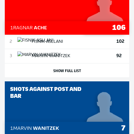
106
1
RAGNAR
ACHE
102
2
FISNIK
ASLLANI
92
3
MARVIN
WANITZEK
SHOW FULL LIST
SHOTS AGAINST POST AND
BAR
7
1
MARVIN
WANITZEK