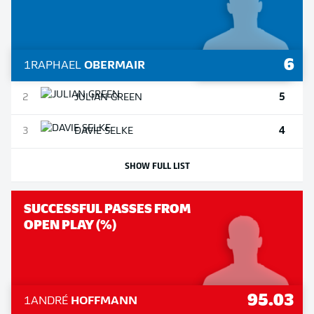
6
1
RAPHAEL
OBERMAIR
5
2
JULIAN
GREEN
4
3
DAVIE
SELKE
SHOW FULL LIST
SUCCESSFUL PASSES FROM
OPEN PLAY (%)
95.03
1
ANDRÉ
HOFFMANN