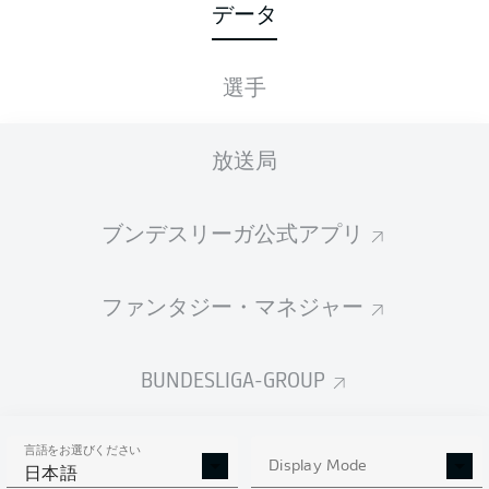
データ
5
選手
1
JULIAN
GREEN
4
2
ÍSAK
JÓHANNESSON
放送局
4
RAPHAEL
OBERMAIR
ブンデスリーガ公式アプリ
3
4
DAVIE
SELKE
3
LUCA
WALDSCHMIDT
ファンタジー・マネジャー
3
FRASER
HORNBY
BUNDESLIGA-GROUP
3
MARC
LORENZ
3
CARLO
SICKINGER
言語をお選びください
Display Mode
日本語