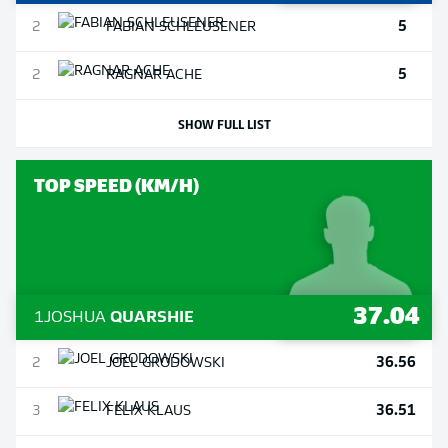
5
2
FABIAN
SCHLEUSENER
5
2
RAGNAR
ACHE
SHOW FULL LIST
TOP SPEED (KM/H)
37.04
1
JOSHUA
QUARSHIE
36.56
2
JOEL
GRODOWSKI
36.51
3
FELIX
KLAUS