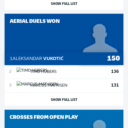
SHOW FULL LIST
AERIAL DUELS WON
150
1
ALEKSANDAR
VUKOTIĆ
136
2
TIMO
HÜBERS
131
3
MARCUS
MATHISEN
SHOW FULL LIST
CROSSES FROM OPEN PLAY