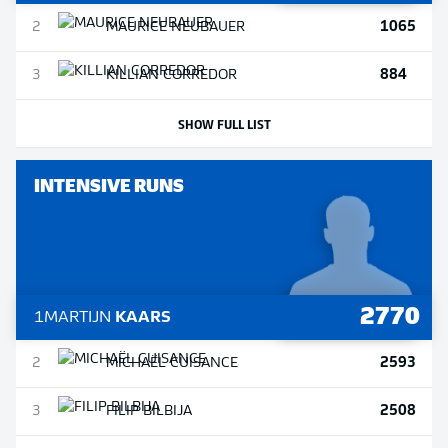
1065
2
MAURICE
NEUBAUER
884
3
KILLIAN
CORREDOR
SHOW FULL LIST
INTENSIVE RUNS
2770
1
MARTIJN
KAARS
2593
2
MICHAËL
CUISANCE
2508
3
FILIP
BILBIJA