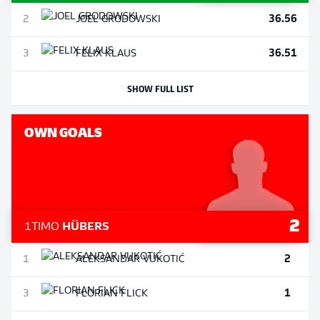
36.56
2
JOEL
GRODOWSKI
36.51
3
FELIX
KLAUS
SHOW FULL LIST
OWN GOALS
2
1
TIMO
HÜBERS
2
1
ALEKSANDAR
VUKOTIĆ
1
3
FLORIAN
FLICK