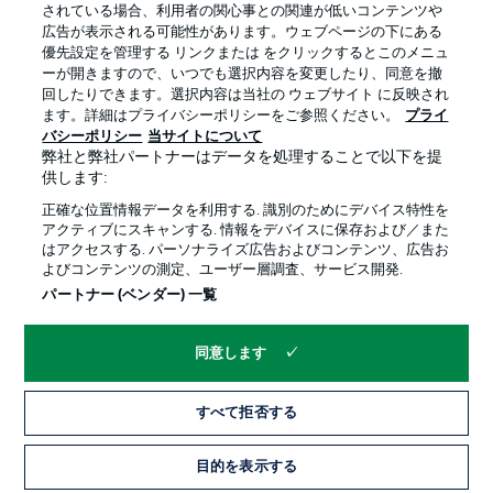
されている場合、利用者の関心事との関連が低いコンテンツや
広告が表示される可能性があります。ウェブページの下にある
優先設定を管理する リンクまたは をクリックするとこのメニュ
ーが開きますので、いつでも選択内容を変更したり、同意を撤
回したりできます。選択内容は当社の ウェブサイト に反映され
ます。詳細はプライバシーポリシーをご参照ください。
プライ
バシーポリシー
当サイトについて
弊社と弊社パートナーはデータを処理することで以下を提
供します:
正確な位置情報データを利用する. 識別のためにデバイス特性を
アクティブにスキャンする. 情報をデバイスに保存および／また
はアクセスする. パーソナライズ広告およびコンテンツ、広告お
よびコンテンツの測定、ユーザー層調査、サービス開発.
パートナー (ベンダー) 一覧
同意します
すべて拒否する
目的を表示する