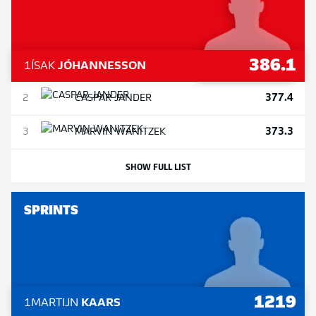
386.1
1
ÍSAK
JÓHANNESSON
377.4
2
CASPAR
JANDER
373.3
3
MARVIN
WANITZEK
SHOW FULL LIST
SPRINTS
1219
1
MARTIJN
KAARS