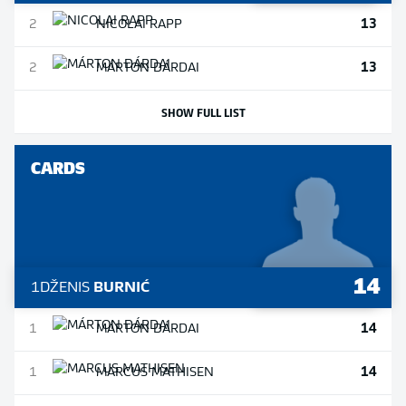
13
2
NICOLAI
RAPP
13
2
MÁRTON
DÁRDAI
SHOW FULL LIST
CARDS
14
1
DŽENIS
BURNIĆ
14
1
MÁRTON
DÁRDAI
14
1
MARCUS
MATHISEN