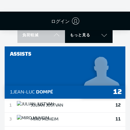
13
KENAN
KARAMAN
13
RAYAN
PHILIPPE
ログイン
負荷軽減
もっと見る
ASSISTS
12
1
JEAN-LUC
DOMPÉ
12
1
JULIAN
JUSTVAN
11
3
MIRO
MUHEIM