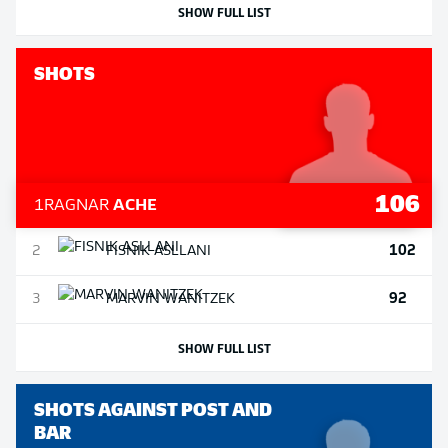
SHOW FULL LIST
SHOTS
106
1
RAGNAR
ACHE
102
2
FISNIK
ASLLANI
92
3
MARVIN
WANITZEK
SHOW FULL LIST
SHOTS AGAINST POST AND
BAR