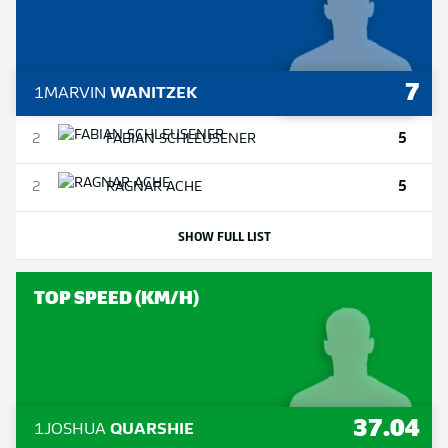
7
1
MARVIN
WANITZEK
5
2
FABIAN
SCHLEUSENER
5
2
RAGNAR
ACHE
SHOW FULL LIST
TOP SPEED (KM/H)
37.04
1
JOSHUA
QUARSHIE