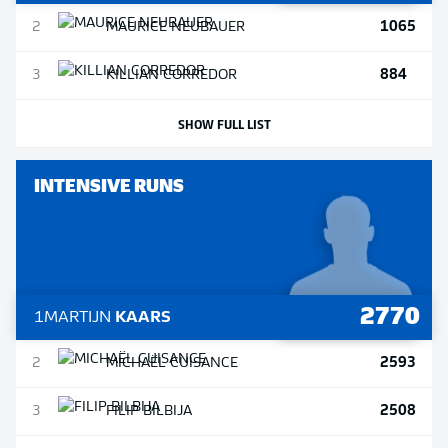
1065
2
MAURICE
NEUBAUER
884
3
KILLIAN
CORREDOR
SHOW FULL LIST
INTENSIVE RUNS
2770
1
MARTIJN
KAARS
2593
2
MICHAËL
CUISANCE
2508
3
FILIP
BILBIJA