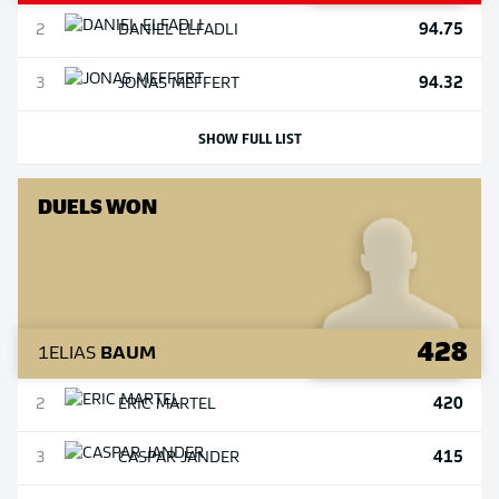
94.75
2
DANIEL
ELFADLI
94.32
3
JONAS
MEFFERT
SHOW FULL LIST
DUELS WON
428
1
ELIAS
BAUM
420
2
ERIC
MARTEL
415
3
CASPAR
JANDER