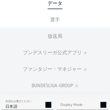
データ
22
選手
1
DAVIE
SELKE
19
2
MARTIJN
KAARS
放送局
18
3
FISNIK
ASLLANI
ブンデスリーガ公式アプリ
18
RAGNAR
ACHE
16
5
MOUSSA
SYLLA
ファンタジー・マネジャー
14
6
RANSFORD-YEBOAH
KÖNIGSDÖRFFER
BUNDESLIGA-GROUP
14
ISAC
LIDBERG
13
8
MARVIN
WANITZEK
言語をお選びください
Display Mode
日本語