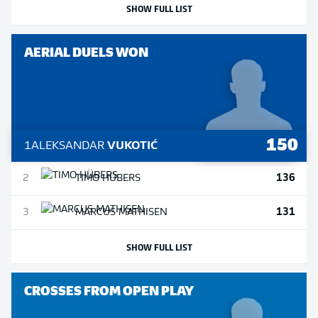
SHOW FULL LIST
AERIAL DUELS WON
150
1
ALEKSANDAR
VUKOTIĆ
136
2
TIMO
HÜBERS
131
3
MARCUS
MATHISEN
SHOW FULL LIST
CROSSES FROM OPEN PLAY