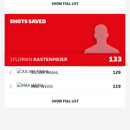
SHOW FULL LIST
SHOTS SAVED
133
1
FLORIAN
KASTENMEIER
129
2
JULIAN
KRAHL
119
3
MAX
WEISS
SHOW FULL LIST