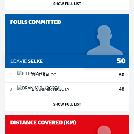
SHOW FULL LIST
FOULS COMMITTED
50
1
DAVIE
SELKE
50
1
FILIP
KALOC
48
3
BRANIMIR
HRGOTA
SHOW FULL LIST
DISTANCE COVERED (KM)