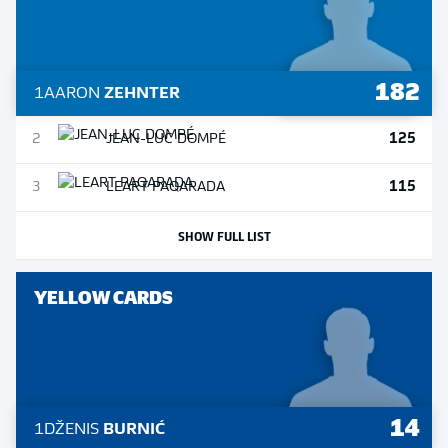
182
1
AARON
ZEHNTER
125
2
JEAN-LUC
DOMPÉ
115
3
LEART
PAQARADA
SHOW FULL LIST
YELLOW CARDS
14
1
DŽENIS
BURNIĆ