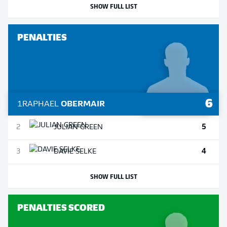
SHOW FULL LIST
PENALTIES
6
1
RAPHAEL
OBERMAIR
5
2
JULIAN
GREEN
4
3
DAVIE
SELKE
SHOW FULL LIST
PENALTIES SCORED