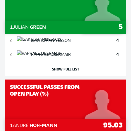
5
1
JULIAN
GREEN
4
2
ÍSAK
JÓHANNESSON
4
2
RAPHAEL
OBERMAIR
SHOW FULL LIST
SUCCESSFUL PASSES FROM
OPEN PLAY (%)
95.03
1
ANDRÉ
HOFFMANN