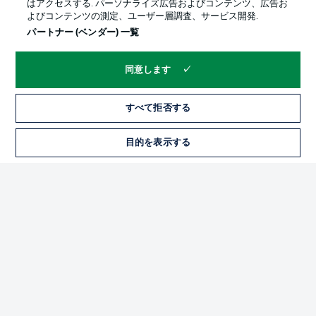
はアクセスする. パーソナライズ広告およびコンテンツ、広告お
よびコンテンツの測定、ユーザー層調査、サービス開発.
パートナー (ベンダー) 一覧
同意します
すべて拒否する
プライバシー・ポリシー
優先設定を管理する
目的を表示する
チケット
利用条件
放送局
求人
選手
当サイトについて
© 2026 Bundesliga-Gruppe GmbH