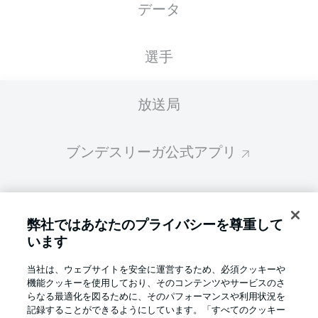
データ
スターティングメンバーは試合開始の 60分前
に公開されます
選手
放送局
ブンデスリーガ公式アプリ
ファンタジー・マネジャー
弊社ではあなたのプライバシーを尊重して
います
BUNDESLIGA-GROUP
当社は、ウェブサイトを安全に運営するため、必須クッキーや
機能クッキーを使用しており、そのコンテンツやサービスのさ
言語をお選びください
らなる最適化を図るために、そのパフォーマンスや利用状況を
Display Mode
日本語
記録することができるようにしています。「すべてのクッキー