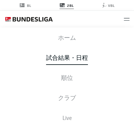
2BL
BL
VBL
SVD
-
FCE
ホーム
試合結果・日程
順位
ライブ
スターティングメンバー
データ
順位
クラブ
Live
後ほどご確認ください