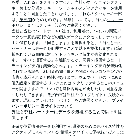
を受け入れる」をクリックすると、当社がマーケティングクッ
キーおよび分析クッキー、ソーシャルメディアクッキーを使用
することに同意したことになります。これらのクッキーの一部
は、
第三者
からのものです。詳細については、当社の
クッキー
ログイン
ポリシー
またはクッキー設定をご参照ください。
当社と当社のパートナー
61
社は、利用者のデバイスの閲覧デ
ータや一意的識別子などの個人データにアクセスし、デバイス
上に保存します。「同意します」を選択すると、「当社と当社
パートナーはデータを処理することで以下を提供します」に記
載されている目的に対してトラッキング技術が有効化されま
Football as it's meant to be
す。「すべて拒否する」を選択するか、同意を撤回すると、ト
ラッキング技術は無効化されます。トラッキング技術が無効化
されている場合、利用者の関心事との関連が低いコンテンツや
広告が表示される可能性があります。ウェブページの下にある
優先設定を管理する リンクまたは をクリックするとこのメニュ
BUNDESLIGA APP
ーが開きますので、いつでも選択内容を変更したり、同意を撤
回したりできます。選択内容は当社の ウェブサイト に反映され
ます。詳細はプライバシーポリシーをご参照ください。
プライ
バシーポリシー
当サイトについて
弊社と弊社パートナーはデータを処理することで以下を提
供します:
Official Partners
正確な位置情報データを利用する. 識別のためにデバイス特性を
アクティブにスキャンする. 情報をデバイスに保存および／また