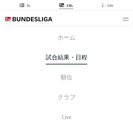
2BL
BL
VBL
FCK
-
KSC
ホーム
試合結果・日程
順位
ライブ
スターティングメンバー
データ
順位
クラブ
Live
後ほどご確認ください