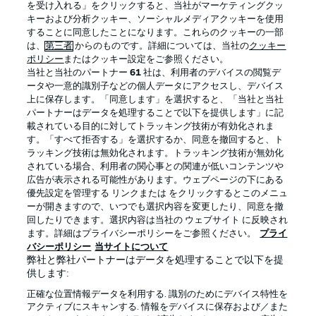
を受け入れる」をクリックすると、当社がマーケティングクッ
キーおよび分析クッキー、ソーシャルメディアクッキーを使用
することに同意したことになります。これらのクッキーの一部
は、
第三者
からのものです。詳細については、当社の
クッキー
ログイン
ポリシー
またはクッキー設定をご参照ください。
当社と当社のパートナー
61
社は、利用者のデバイスの閲覧デ
ータや一意的識別子などの個人データにアクセスし、デバイス
上に保存します。「同意します」を選択すると、「当社と当社
パートナーはデータを処理することで以下を提供します」に記
載されている目的に対してトラッキング技術が有効化されま
Football as it's meant to be
す。「すべて拒否する」を選択するか、同意を撤回すると、ト
ラッキング技術は無効化されます。トラッキング技術が無効化
されている場合、利用者の関心事との関連が低いコンテンツや
広告が表示される可能性があります。ウェブページの下にある
優先設定を管理する リンクまたは をクリックするとこのメニュ
BUNDESLIGA APP
ーが開きますので、いつでも選択内容を変更したり、同意を撤
回したりできます。選択内容は当社の ウェブサイト に反映され
ます。詳細はプライバシーポリシーをご参照ください。
プライ
バシーポリシー
当サイトについて
弊社と弊社パートナーはデータを処理することで以下を提
供します:
Official Partners
正確な位置情報データを利用する. 識別のためにデバイス特性を
アクティブにスキャンする. 情報をデバイスに保存および／また