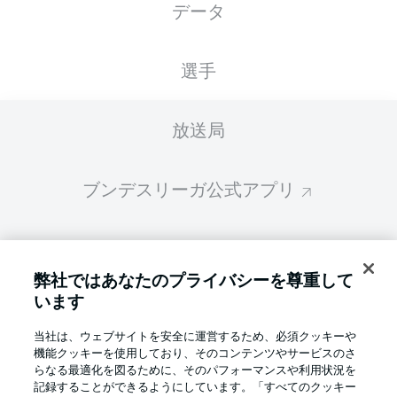
データ
スターティングメンバーは試合開始の 60分前
に公開されます
選手
放送局
ブンデスリーガ公式アプリ
ファンタジー・マネジャー
弊社ではあなたのプライバシーを尊重して
います
BUNDESLIGA-GROUP
当社は、ウェブサイトを安全に運営するため、必須クッキーや
機能クッキーを使用しており、そのコンテンツやサービスのさ
言語をお選びください
らなる最適化を図るために、そのパフォーマンスや利用状況を
Display Mode
日本語
記録することができるようにしています。「すべてのクッキー