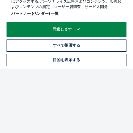
はアクセスする. パーソナライズ広告およびコンテンツ、広告お
よびコンテンツの測定、ユーザー層調査、サービス開発.
パートナー (ベンダー) 一覧
同意します
すべて拒否する
プライバシー・ポリシー
優先設定を管理する
目的を表示する
チケット
利用条件
放送局
求人
選手
当サイトについて
© 2026 Bundesliga-Gruppe GmbH