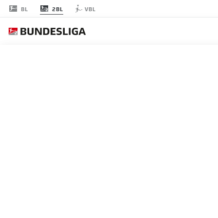
2BL
BL
VBL
節 10