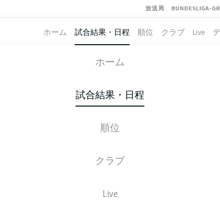
放送局
BUNDESLIGA-G
ホーム
試合結果・日程
順位
クラブ
Live
HANNOVER
-
DYNAMO DRESDE
ホーム
試合結果・日程
順位
ライブ
スターティングメンバー
データ
順
クラブ
Live
金, 30.10.2026 - 日, 01.11.2026
この試合日程はスケジュールが確定していません。。