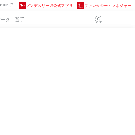
ROUP
ブンデスリーガ公式アプリ
ファンタジー・マネジャー
データ
選手
N
位