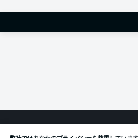
Hello and 
Welcome along 
fixture betwe