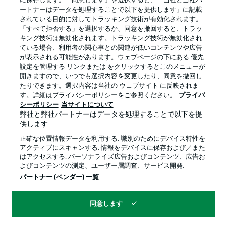
に保存します。「同意します」を選択すると、「当社と当社パ
ートナーはデータを処理することで以下を提供します」に記載
されている目的に対してトラッキング技術が有効化されます。
「すべて拒否する」を選択するか、同意を撤回すると、トラッ
キング技術は無効化されます。トラッキング技術が無効化され
プライバシー・ポリシー
優先設定を管理する
ている場合、利用者の関心事との関連が低いコンテンツや広告
が表示される可能性があります。ウェブページの下にある 優先
利用条件
放送局
設定を管理する リンクまたは をクリックするとこのメニューが
開きますので、いつでも選択内容を変更したり、同意を撤回し
求人
選手
たりできます。選択内容は当社の ウェブサイト に反映されま
当サイトについて
す。詳細はプライバシーポリシーをご参照ください。
プライバ
シーポリシー
当サイトについて
弊社と弊社パートナーはデータを処理することで以下を提
供します:
正確な位置情報データを利用する. 識別のためにデバイス特性を
アクティブにスキャンする. 情報をデバイスに保存および／また
はアクセスする. パーソナライズ広告およびコンテンツ、広告お
© 2026 Bundesliga-Gruppe GmbH
よびコンテンツの測定、ユーザー層調査、サービス開発.
パートナー (ベンダー) 一覧
言語をお選びください
日本語
同意します