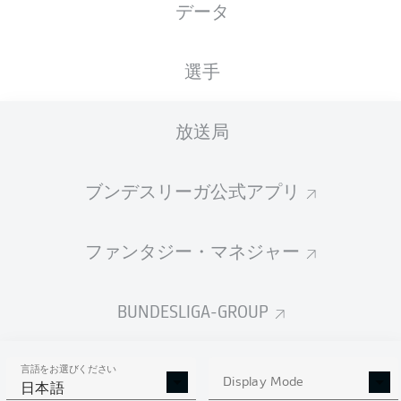
データ
Philipp Hofmann
選手
Farid Alfa-Ruprecht
Callum Marshall
Francis Onyeka
放送局
ブンデスリーガ公式アプリ
Mats Pannewig
Cajetan Lenz
ファンタジー・マネジャー
Maximilian Wittek
Noah Loosli
Erhan Mašović
Leandro Morgalla
BUNDESLIGA-GROUP
言語をお選びください
Timo Horn
Display Mode
日本語