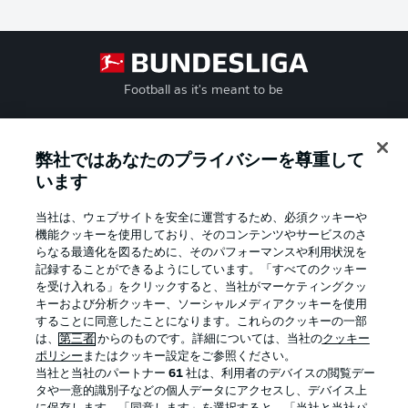
Football as it's meant to be
弊社ではあなたのプライバシーを尊重して
BUNDESLIGA APP
います
当社は、ウェブサイトを安全に運営するため、必須クッキーや
機能クッキーを使用しており、そのコンテンツやサービスのさ
らなる最適化を図るために、そのパフォーマンスや利用状況を
記録することができるようにしています。「すべてのクッキー
Official Partners
を受け入れる」をクリックすると、当社がマーケティングクッ
キーおよび分析クッキー、ソーシャルメディアクッキーを使用
することに同意したことになります。これらのクッキーの一部
は、
第三者
からのものです。詳細については、当社の
クッキー
ポリシー
またはクッキー設定をご参照ください。
当社と当社のパートナー
61
社は、利用者のデバイスの閲覧デー
タや一意的識別子などの個人データにアクセスし、デバイス上