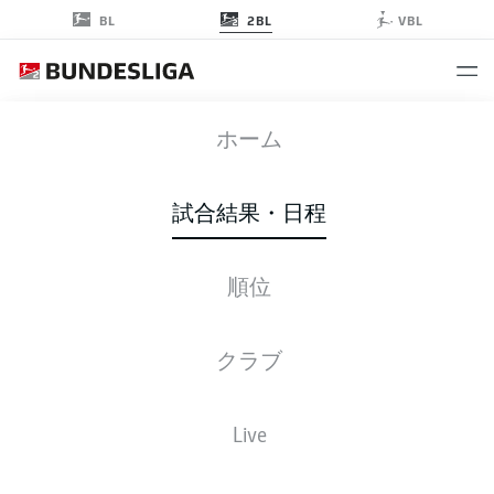
2BL
BL
VBL
BOC
-
FCN
ホーム
BOC
FCN
1
1
試合結果・日程
順位
ライブ
スターティングメンバー
データ
順位
クラブ
4-2-3-1
4-4-2
Live
スターティングメンバー
BOCHUM