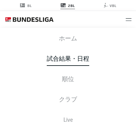
2BL
BL
VBL
BOC
-
SVD
ホーム
試合結果・日程
順位
ライブ
スターティングメンバー
データ
順位
クラブ
Live
金, 27.11.2026 - 日, 29.11.2026
この試合日程はスケジュールが確定していません。。