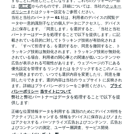
することに同意したことになります。これらのクッキーの一部
は、
第三者
からのものです。詳細については、当社の
クッキー
ポリシー
またはクッキー設定をご参照ください。
当社と当社のパートナー
61
社は、利用者のデバイスの閲覧デ
BUNDESLIGA APP
ータや一意的識別子などの個人データにアクセスし、デバイス
上に保存します。「同意します」を選択すると、「当社と当社
パートナーはデータを処理することで以下を提供します」に記
載されている目的に対してトラッキング技術が有効化されま
す。「すべて拒否する」を選択するか、同意を撤回すると、ト
ラッキング技術は無効化されます。トラッキング技術が無効化
Official Partners
されている場合、利用者の関心事との関連が低いコンテンツや
広告が表示される可能性があります。ウェブページの下にある
優先設定を管理する リンクまたは をクリックするとこのメニュ
ーが開きますので、いつでも選択内容を変更したり、同意を撤
回したりできます。選択内容は当社の ウェブサイト に反映され
ます。詳細はプライバシーポリシーをご参照ください。
プライ
バシーポリシー
当サイトについて
弊社と弊社パートナーはデータを処理することで以下を提
供します:
正確な位置情報データを利用する. 識別のためにデバイス特性を
アクティブにスキャンする. 情報をデバイスに保存および／また
はアクセスする. パーソナライズ広告およびコンテンツ、広告お
プライバシー・ポリシー
優先設定を管理する
よびコンテンツの測定、ユーザー層調査、サービス開発.