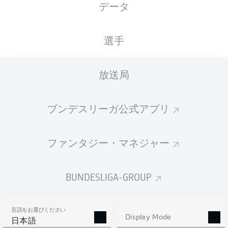
データ
Ruhrstadion
選手
放送局
広告
ブンデスリーガ公式アプリ
Hello and welcome!
ファンタジー・マネジャー
Welcome along and thanks for joining us for build-up
and live coverage of this Matchday 13 fixture between
VfL Bochum 1848 and SV Darmstadt 98.
BUNDESLIGA-GROUP
言語をお選びください
Display Mode
日本語