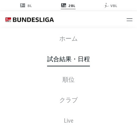
2BL
BL
VBL
ULM
-
BSC
ホーム
ULM
BSC
2
3
試合結果・日程
順位
ライブ
スターティングメンバー
データ
順位
クラブ
試合
勝-分-敗
得点
+/-
点
Live