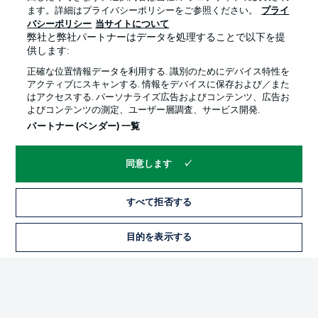
ます。詳細はプライバシーポリシーをご参照ください。
プライ
バシーポリシー
当サイトについて
弊社と弊社パートナーはデータを処理することで以下を提
供します:
プライバシー・ポリシー
優先設定を管理する
正確な位置情報データを利用する. 識別のためにデバイス特性を
利用条件
放送局
アクティブにスキャンする. 情報をデバイスに保存および／また
はアクセスする. パーソナライズ広告およびコンテンツ、広告お
求人
選手
よびコンテンツの測定、ユーザー層調査、サービス開発.
当サイトについて
パートナー (ベンダー) 一覧
同意します
すべて拒否する
© 2026 Bundesliga-Gruppe GmbH
目的を表示する
言語をお選びください
日本語
Display Mode