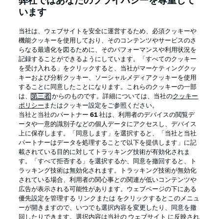
弊社ではあなたのプライバシーを尊重して
います
当社は、ウェブサイトを安全に運営するため、必須クッキーや
機能クッキーを使用しており、そのコンテンツやサービスのさ
Football as it's meant to be
らなる最適化を図るために、そのパフォーマンスや利用状況を
記録することができるようにしています。「すべてのクッキー
を受け入れる」をクリックすると、当社がマーケティングクッ
キーおよび分析クッキー、ソーシャルメディアクッキーを使用
することに同意したことになります。これらのクッキーの一部
BUNDESLIGA APP
は、
第三者
からのものです。詳細については、当社の
クッキー
ポリシー
またはクッキー設定をご参照ください。
当社と当社のパートナー
61
社は、利用者のデバイスの閲覧デ
ータや一意的識別子などの個人データにアクセスし、デバイス
上に保存します。「同意します」を選択すると、「当社と当社
パートナーはデータを処理することで以下を提供します」に記
Official Partners
載されている目的に対してトラッキング技術が有効化されま
す。「すべて拒否する」を選択するか、同意を撤回すると、ト
ラッキング技術は無効化されます。トラッキング技術が無効化
されている場合、利用者の関心事との関連が低いコンテンツや
広告が表示される可能性があります。ウェブページの下にある
優先設定を管理する リンクまたは をクリックするとこのメニュ
ーが開きますので、いつでも選択内容を変更したり、同意を撤
回したりできます。選択内容は当社の ウェブサイト に反映され