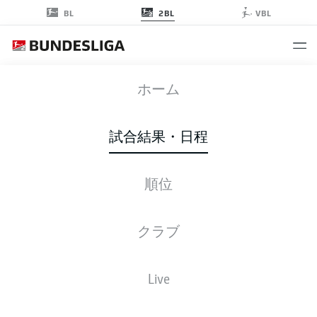
2BL
BL
VBL
ULM
-
BSC
ホーム
ULM
BSC
2
3
試合結果・日程
順位
ライブ
スターティングメンバー
データ
順位
クラブ
Live