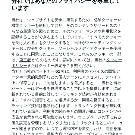
弊社ではあなたのプライバシーを尊重して
います
BUNDESLIGA APP
当社は、ウェブサイトを安全に運営するため、必須クッキーや
機能クッキーを使用しており、そのコンテンツやサービスのさ
らなる最適化を図るために、そのパフォーマンスや利用状況を
記録することができるようにしています。「すべてのクッキー
を受け入れる」をクリックすると、当社がマーケティングクッ
Official Partners
キーおよび分析クッキー、ソーシャルメディアクッキーを使用
することに同意したことになります。これらのクッキーの一部
は、
第三者
からのものです。詳細については、当社の
クッキー
ポリシー
またはクッキー設定をご参照ください。
当社と当社のパートナー
61
社は、利用者のデバイスの閲覧デ
ータや一意的識別子などの個人データにアクセスし、デバイス
上に保存します。「同意します」を選択すると、「当社と当社
パートナーはデータを処理することで以下を提供します」に記
載されている目的に対してトラッキング技術が有効化されま
す。「すべて拒否する」を選択するか、同意を撤回すると、ト
ラッキング技術は無効化されます。トラッキング技術が無効化
されている場合、利用者の関心事との関連が低いコンテンツや
広告が表示される可能性があります。ウェブページの下にある
プライバシー・ポリシー
優先設定を管理する
優先設定を管理する リンクまたは をクリックするとこのメニュ
利用条件
放送局
ーが開きますので、いつでも選択内容を変更したり、同意を撤
回したりできます。選択内容は当社の ウェブサイト に反映され