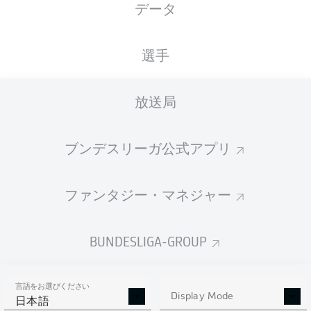
データ
XGOALS
選手
3
放送局
2
ブンデスリーガ公式アプリ
1.28
0.99
ファンタジー・マネジャー
Goals
BUNDESLIGA-GROUP
PASSES COMPLETED
言語をお選びください
359
392
Display Mode
日本語
成功率
81 %
74 %