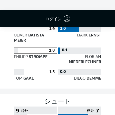
PASS EFFICIENCY
ログイン
1.0
1.9
OLIVER
BATISTA
TJARK
ERNST
MEIER
0.1
1.8
PHILIPP
STROMPF
FLORIAN
NIEDERLECHNER
0.0
1.5
TOM
GAAL
DIEGO
DEMME
シュート
9
7
枠外
枠外