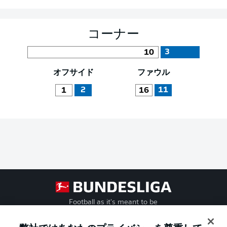
コーナー
3
10
オフサイド
ファウル
2
11
1
16
Football as it's meant to be