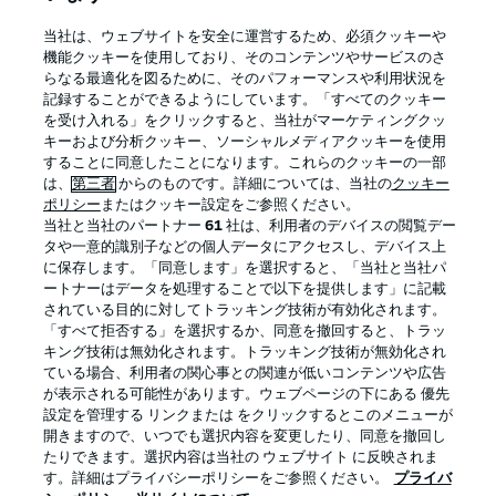
当社は、ウェブサイトを安全に運営するため、必須クッキーや
機能クッキーを使用しており、そのコンテンツやサービスのさ
らなる最適化を図るために、そのパフォーマンスや利用状況を
記録することができるようにしています。「すべてのクッキー
Official Partners
を受け入れる」をクリックすると、当社がマーケティングクッ
キーおよび分析クッキー、ソーシャルメディアクッキーを使用
することに同意したことになります。これらのクッキーの一部
は、
第三者
からのものです。詳細については、当社の
クッキー
ポリシー
またはクッキー設定をご参照ください。
当社と当社のパートナー
61
社は、利用者のデバイスの閲覧デー
タや一意的識別子などの個人データにアクセスし、デバイス上
に保存します。「同意します」を選択すると、「当社と当社パ
ートナーはデータを処理することで以下を提供します」に記載
されている目的に対してトラッキング技術が有効化されます。
「すべて拒否する」を選択するか、同意を撤回すると、トラッ
キング技術は無効化されます。トラッキング技術が無効化され
プライバシー・ポリシー
優先設定を管理する
ている場合、利用者の関心事との関連が低いコンテンツや広告
が表示される可能性があります。ウェブページの下にある 優先
利用条件
放送局
設定を管理する リンクまたは をクリックするとこのメニューが
開きますので、いつでも選択内容を変更したり、同意を撤回し
求人
選手
たりできます。選択内容は当社の ウェブサイト に反映されま
当サイトについて
す。詳細はプライバシーポリシーをご参照ください。
プライバ