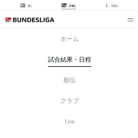
2BL
BL
VBL
PRM
-
SGF
ホーム
PRM
SGF
2
1
試合結果・日程
順位
ライブ
スターティングメンバー
データ
順位
クラブ
3-4-2-1
3-4-2-1
Live
スターティングメンバー
PREUSSEN MÜNSTER