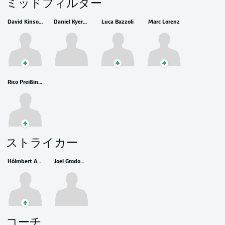
ミッドフィルダー
David Kinsombi
Daniel Kyerewaa
Luca Bazzoli
Marc Lorenz
Rico Preißinger
ストライカー
Hólmbert Aron Friðjónsson
Joel Grodowski
コーチ