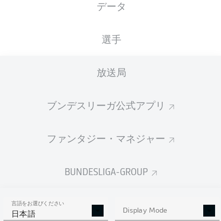
データ
András Németh
選手
Charalambos Makridis
Etienne Amenyido
放送局
ブンデスリーガ公式アプリ
Mikkel Kirkeskov
Joshua Mees
Jorrit Hendrix
Jano ter Horst
ファンタジー・マネジャー
2
Lukas Frenkert
Torge Paetow
Simon Scherder
BUNDESLIGA-GROUP
言語をお選びください
Johannes Schenk
Display Mode
日本語