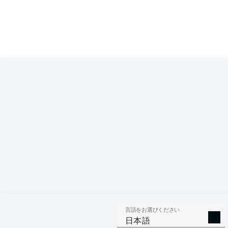
Competition
Bundesliga
Season
2020/2021
言語をお選びください
AERIAL 
TACKLES WON
日本語
WO