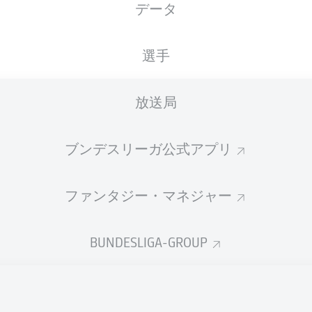
データ
国籍
15.04.1996
身長
体重
DEU
30 年
180 CM
74 KG
選手
放送局
ブンデスリーガ公式アプリ
ファンタジー・マネジャー
統計 シーズン 2020/2021
BUNDESLIGA-GROUP
Fouls
DUELS
N