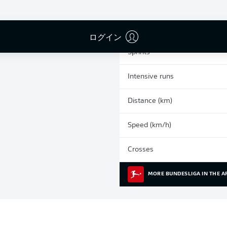
2
Yellow cards
Appearances
ログイン
Sprints
Intensive runs
Distance (km)
Speed (km/h)
Crosses
MORE BUNDESLIGA IN THE A