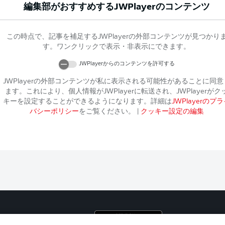
編集部がおすすめする
JWPlayer
のコンテンツ
この時点で、記事を補足する
JWPlayer
の外部コンテンツが見つかり
す。ワンクリックで表示・非表示にできます。
JWPlayer
からのコンテンツを許可する
JWPlayer
の外部コンテンツが私に表示される可能性があることに同意
ます。これにより、個人情報が
JWPlayer
に転送され、
JWPlayer
がク
キーを設定することができるようになります。詳細は
JWPlayer
のプラ
バシーポリシー
をご覧ください。
|
クッキー設定の編集
プライ