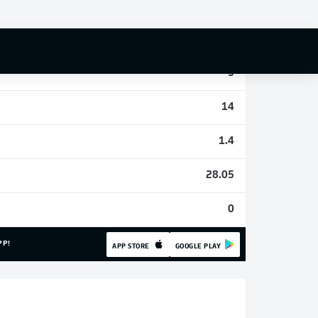
0
1
5
14
1.4
28.05
0
PP!
APP STORE
GOOGLE PLAY