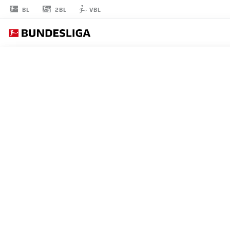
2BL
BL
VBL
JOSHUA
MEES
8
ミッドフィルダー
UNION BERLIN
統計 シーズン 2020/2021
ゴール