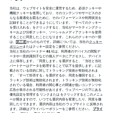
BUNDESLIGA APP
当社は、ウェブサイトを安全に運営するため、必須クッキーや
機能クッキーを使用しており、そのコンテンツやサービスのさ
らなる最適化を図るために、そのパフォーマンスや利用状況を
記録することができるようにしています。「すべてのクッキー
を受け入れる」をクリックすると、当社がマーケティングクッ
Official Partners
キーおよび分析クッキー、ソーシャルメディアクッキーを使用
することに同意したことになります。これらのクッキーの一部
は、
第三者
からのものです。詳細については、当社の
クッキー
ポリシー
またはクッキー設定をご参照ください。
当社と当社のパートナー
61
社は、利用者のデバイスの閲覧デ
ータや一意的識別子などの個人データにアクセスし、デバイス
上に保存します。「同意します」を選択すると、「当社と当社
パートナーはデータを処理することで以下を提供します」に記
載されている目的に対してトラッキング技術が有効化されま
す。「すべて拒否する」を選択するか、同意を撤回すると、ト
ラッキング技術は無効化されます。トラッキング技術が無効化
されている場合、利用者の関心事との関連が低いコンテンツや
広告が表示される可能性があります。ウェブページの下にある
プライバシー・ポリシー
優先設定を管理する
優先設定を管理する リンクまたは をクリックするとこのメニュ
利用条件
放送局
ーが開きますので、いつでも選択内容を変更したり、同意を撤
回したりできます。選択内容は当社の ウェブサイト に反映され
求人
選手
ます。詳細はプライバシーポリシーをご参照ください。
プライ