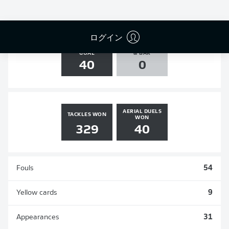
4
3
0
0
ログイン
SHOTS ON
AGAINST POST
GOAL
& BAR
40
0
AERIAL DUELS
TACKLES WON
WON
329
40
Fouls
54
Yellow cards
9
Appearances
31