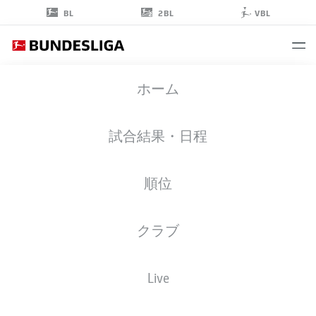
2BL
BL
VBL
JORRIT
ホーム
HENDRIX
20
試合結果・日程
順位
ミッドフィルダー
クラブ
PREUSSEN MÜNSTER
統計 シーズン 2025/2026
ゴール
Live