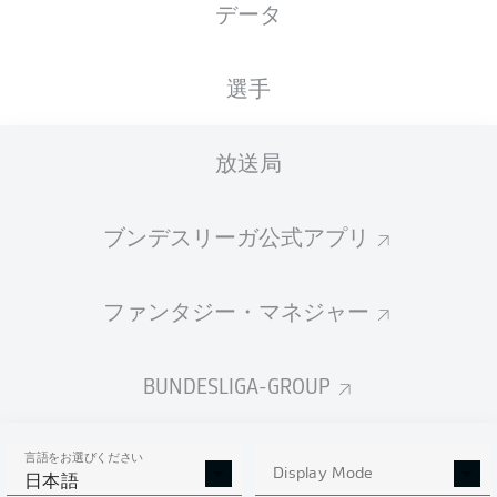
データ
国籍
06.02.1995
身長
体重
NLD
31 年
181 CM
71 KG
選手
Competition
放送局
Bundesliga 2
Season
ブンデスリーガ公式アプリ
2025/2026
ファンタジー・マネジャー
統計 シーズン 2025/2026
BUNDESLIGA-GROUP
言語をお選びください
PENALTIES
Display Mode
GOALS
ASSISTS
PENALTIES
日本語
SCORED