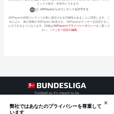
リックで表示・非表示にできます。
JWPlayer
からのコンテンツを許可する
JWPlayer
の外部コンテンツが私に表示される可能性があることに同意します。こ
れにより、個人情報が
JWPlayer
に転送され、
JWPlayer
がクッキーを設定するこ
とができるようになります。詳細は
JWPlayer
のプライバシーポリシー
をご覧くだ
さい。
|
クッキー設定の編集
Football as it's meant to be
弊社ではあなたのプライバシーを尊重して
います