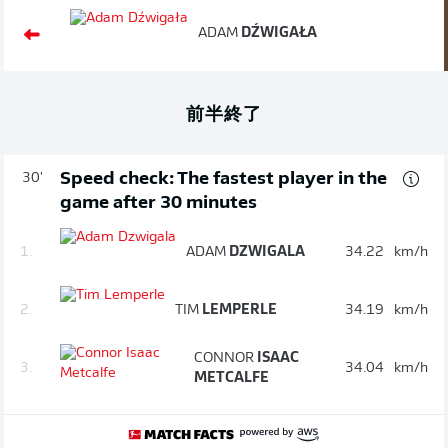
ADAM
DŹWIGAŁA
前半終了
Speed check: The fastest player in the
30'
game after 30 minutes
1.
ADAM
DZWIGALA
34.22
km/h
2.
TIM
LEMPERLE
34.19
km/h
CONNOR
ISAAC
3.
34.04
km/h
METCALFE