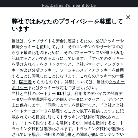
Football as it's meant to be
弊社ではあなたのプライバシーを尊重して
います
BUNDESLIGA APP
当社は、ウェブサイトを安全に運営するため、必須クッキーや
機能クッキーを使用しており、そのコンテンツやサービスのさ
らなる最適化を図るために、そのパフォーマンスや利用状況を
記録することができるようにしています。「すべてのクッキー
を受け入れる」をクリックすると、当社がマーケティングクッ
Official Partners
キーおよび分析クッキー、ソーシャルメディアクッキーを使用
することに同意したことになります。これらのクッキーの一部
は、
第三者
からのものです。詳細については、当社の
クッキー
ポリシー
またはクッキー設定をご参照ください。
当社と当社のパートナー
61
社は、利用者のデバイスの閲覧デ
ータや一意的識別子などの個人データにアクセスし、デバイス
上に保存します。「同意します」を選択すると、「当社と当社
パートナーはデータを処理することで以下を提供します」に記
載されている目的に対してトラッキング技術が有効化されま
す。「すべて拒否する」を選択するか、同意を撤回すると、ト
ラッキング技術は無効化されます。トラッキング技術が無効化
されている場合、利用者の関心事との関連が低いコンテンツや