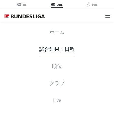
2BL
BL
VBL
SGF
-
STP
ホーム
SGF
STP
0
0
試合結果・日程
順位
ライブ
スターティングメンバー
データ
順位
クラブ
Live