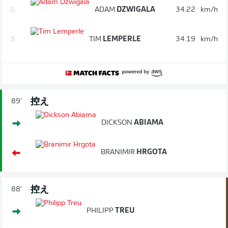
2.
ADAM
DZWIGALA
34.22
km/h
3.
TIM
LEMPERLE
34.19
km/h
控え
89'
DICKSON
ABIAMA
BRANIMIR
HRGOTA
控え
88'
PHILIPP
TREU