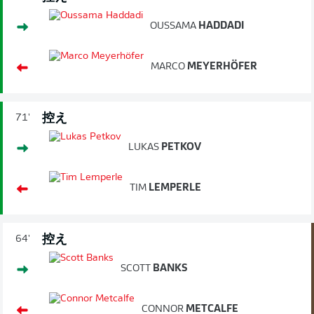
OUSSAMA
HADDADI
MARCO
MEYERHÖFER
控え
71'
LUKAS
PETKOV
TIM
LEMPERLE
控え
64'
SCOTT
BANKS
CONNOR
METCALFE