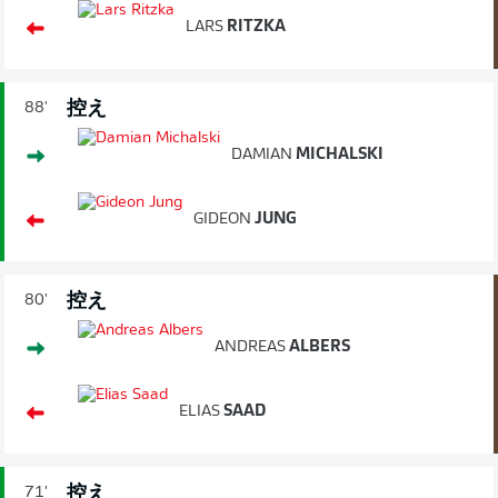
LARS
RITZKA
控え
88'
DAMIAN
MICHALSKI
GIDEON
JUNG
控え
80'
ANDREAS
ALBERS
ELIAS
SAAD
控え
71'