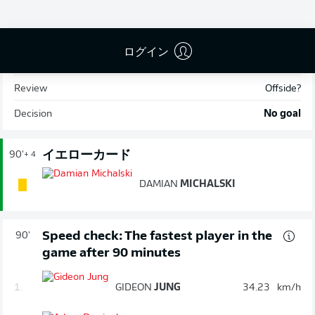
90'
+ 4
ログイン
Situation
No goal
Review
Offside?
Decision
No goal
イエローカード
90'
+ 4
DAMIAN
MICHALSKI
Speed check: The fastest player in the
90'
game after 90 minutes
1.
GIDEON
JUNG
34.23
km/h