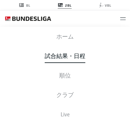
2BL
BL
VBL
DSC
-
SGD
ホーム
試合結果・日程
順位
ライブ
スターティングメンバー
データ
順位
クラブ
Live
金, 04.12.2026 - 日, 06.12.2026
この試合日程はスケジュールが確定していません。。