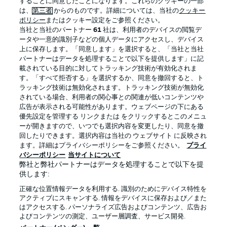
することに同意したことになります。これらのクッキーの一部
は、
第三者
からのものです。詳細については、当社の
クッキー
ポリシー
またはクッキー設定をご参照ください。
当社と当社のパートナー
61
社は、利用者のデバイスの閲覧デ
BUNDESLIGA APP
ータや一意的識別子などの個人データにアクセスし、デバイス
上に保存します。「同意します」を選択すると、「当社と当社
パートナーはデータを処理することで以下を提供します」に記
載されている目的に対してトラッキング技術が有効化されま
す。「すべて拒否する」を選択するか、同意を撤回すると、ト
ラッキング技術は無効化されます。トラッキング技術が無効化
Official Partners
されている場合、利用者の関心事との関連が低いコンテンツや
広告が表示される可能性があります。ウェブページの下にある
優先設定を管理する リンクまたは をクリックするとこのメニュ
ーが開きますので、いつでも選択内容を変更したり、同意を撤
回したりできます。選択内容は当社の ウェブサイト に反映され
ます。詳細はプライバシーポリシーをご参照ください。
プライ
バシーポリシー
当サイトについて
弊社と弊社パートナーはデータを処理することで以下を提
供します:
正確な位置情報データを利用する. 識別のためにデバイス特性を
アクティブにスキャンする. 情報をデバイスに保存および／また
はアクセスする. パーソナライズ広告およびコンテンツ、広告お
プライバシー・ポリシー
優先設定を管理する
よびコンテンツの測定、ユーザー層調査、サービス開発.