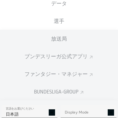
データ
SchücoArena
選手
放送局
広告
ブンデスリーガ公式アプリ
Hello and welcome!
ファンタジー・マネジャー
Welcome along and thanks for joining us for build-up
and live coverage of this Matchday 14 fixture between
DSC Arminia Bielefeld and SG Dynamo Dresden.
BUNDESLIGA-GROUP
言語をお選びください
Display Mode
日本語