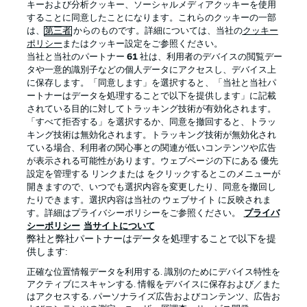
キーおよび分析クッキー、ソーシャルメディアクッキーを使用
することに同意したことになります。これらのクッキーの一部
は、
第三者
からのものです。詳細については、当社の
クッキー
ポリシー
またはクッキー設定をご参照ください。
当社と当社のパートナー
61
社は、利用者のデバイスの閲覧デー
タや一意的識別子などの個人データにアクセスし、デバイス上
に保存します。「同意します」を選択すると、「当社と当社パ
ートナーはデータを処理することで以下を提供します」に記載
されている目的に対してトラッキング技術が有効化されます。
「すべて拒否する」を選択するか、同意を撤回すると、トラッ
キング技術は無効化されます。トラッキング技術が無効化され
プライバシー・ポリシー
優先設定を管理する
ている場合、利用者の関心事との関連が低いコンテンツや広告
が表示される可能性があります。ウェブページの下にある 優先
利用条件
放送局
設定を管理する リンクまたは をクリックするとこのメニューが
開きますので、いつでも選択内容を変更したり、同意を撤回し
求人
選手
たりできます。選択内容は当社の ウェブサイト に反映されま
当サイトについて
す。詳細はプライバシーポリシーをご参照ください。
プライバ
シーポリシー
当サイトについて
弊社と弊社パートナーはデータを処理することで以下を提
供します:
正確な位置情報データを利用する. 識別のためにデバイス特性を
アクティブにスキャンする. 情報をデバイスに保存および／また
はアクセスする. パーソナライズ広告およびコンテンツ、広告お