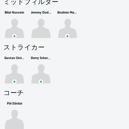
ミッドフィルダー
Bilal Hussein
Jeremy Dudziak
Ibrahim Maza
ストライカー
Gustav Christensen
Derry Scherhant
コーチ
Pál Dárdai