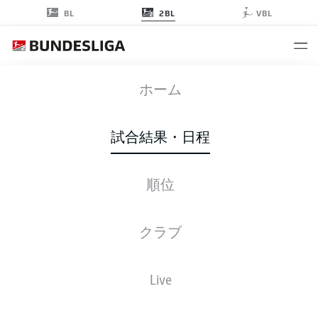
2BL
BL
VBL
BSC
-
FCM
ホーム
BSC
FCM
3
2
試合結果・日程
順位
ライブ
スターティングメンバー
データ
順位
クラブ
4-2-3-1
3-4-3
Live
スターティングメンバー
HERTHA BERLIN