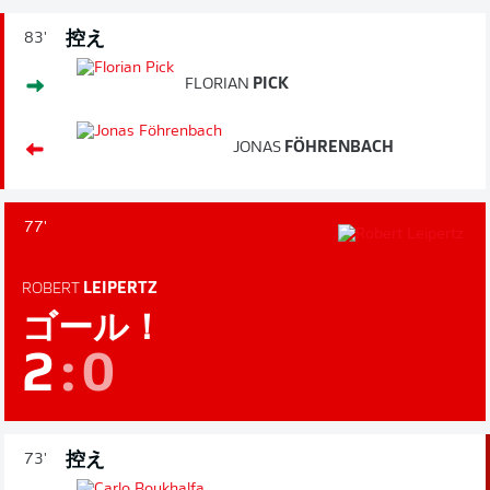
控え
83'
FLORIAN
PICK
JONAS
FÖHRENBACH
77'
ROBERT
LEIPERTZ
ゴール！
2
:
0
控え
73'