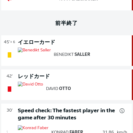
前半終了
イエローカード
45'
+ 6
BENEDIKT
SALLER
レッドカード
42'
DAVID
OTTO
Speed check: The fastest player in the
30'
game after 30 minutes
1.
KONRAD
FABER
31.86
km/h