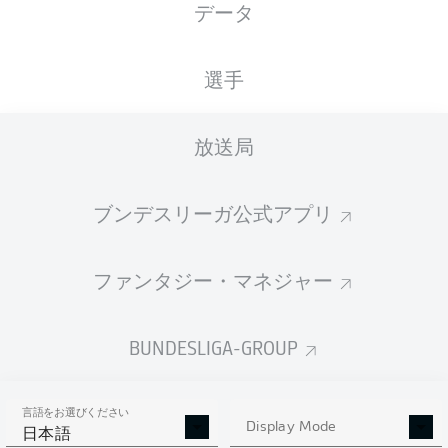
データ
選手
放送局
J. Schöppner
90' +1'
R. Leipertz
77'
ブンデスリーガ公式アプリ
42'
D. Otto
C. Kühlwetter
23'
ファンタジー・マネジャー
Voith-Arena
(1,500 観客)
N. Winter
BUNDESLIGA-GROUP
言語をお選びください
Display Mode
広告
日本語