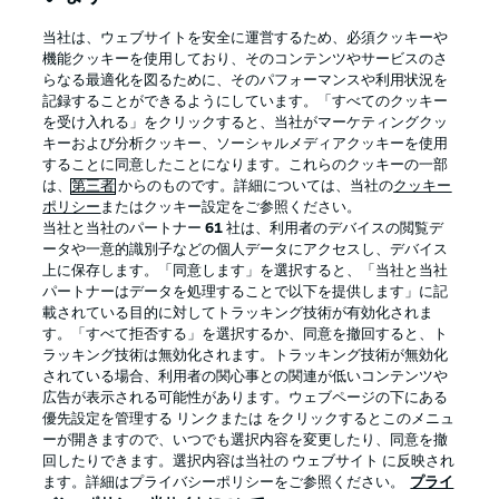
BUNDESLIGA APP
当社は、ウェブサイトを安全に運営するため、必須クッキーや
機能クッキーを使用しており、そのコンテンツやサービスのさ
らなる最適化を図るために、そのパフォーマンスや利用状況を
記録することができるようにしています。「すべてのクッキー
を受け入れる」をクリックすると、当社がマーケティングクッ
Official Partners
キーおよび分析クッキー、ソーシャルメディアクッキーを使用
することに同意したことになります。これらのクッキーの一部
は、
第三者
からのものです。詳細については、当社の
クッキー
ポリシー
またはクッキー設定をご参照ください。
当社と当社のパートナー
61
社は、利用者のデバイスの閲覧デ
ータや一意的識別子などの個人データにアクセスし、デバイス
上に保存します。「同意します」を選択すると、「当社と当社
パートナーはデータを処理することで以下を提供します」に記
載されている目的に対してトラッキング技術が有効化されま
す。「すべて拒否する」を選択するか、同意を撤回すると、ト
ラッキング技術は無効化されます。トラッキング技術が無効化
されている場合、利用者の関心事との関連が低いコンテンツや
広告が表示される可能性があります。ウェブページの下にある
プライバシー・ポリシー
優先設定を管理する
優先設定を管理する リンクまたは をクリックするとこのメニュ
利用条件
放送局
ーが開きますので、いつでも選択内容を変更したり、同意を撤
回したりできます。選択内容は当社の ウェブサイト に反映され
求人
選手
ます。詳細はプライバシーポリシーをご参照ください。
プライ