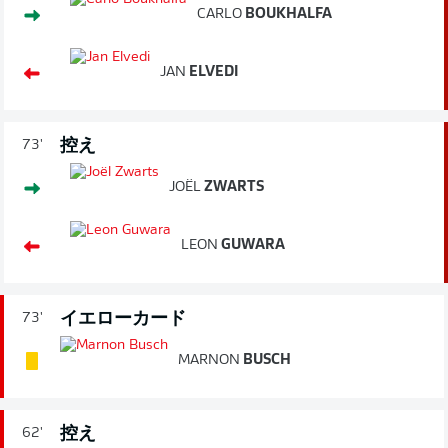
CARLO
BOUKHALFA
JAN
ELVEDI
控え
73'
JOËL
ZWARTS
LEON
GUWARA
イエローカード
73'
MARNON
BUSCH
控え
62'