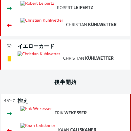
ROBERT
LEIPERTZ
CHRISTIAN
KÜHLWETTER
イエローカード
52'
CHRISTIAN
KÜHLWETTER
後半開始
控え
45'
+ 7
ERIK
WEKESSER
KAAN
CALISKANER