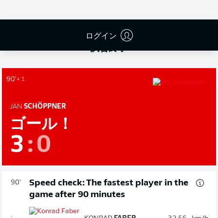
ログイン
試合終了
90'
+ 1
JAN
SCHÖPPNER
ゴール！
3
:
0
Speed check: The fastest player in the
90'
game after 90 minutes