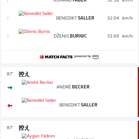
1.
KONRAD
FABER
32.56
km/h
2.
BENEDIKT
SALLER
32.04
km/h
3.
DŽENIS
BURNIC
31.69
km/h
控え
87'
ANDRÉ
BECKER
BENEDIKT
SALLER
控え
87'