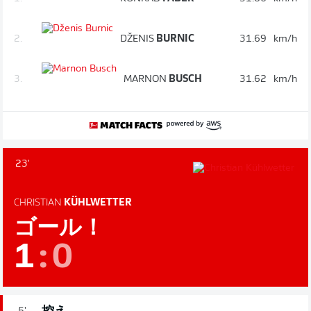
2.
DŽENIS
BURNIC
31.69
km/h
3.
MARNON
BUSCH
31.62
km/h
23'
CHRISTIAN
KÜHLWETTER
ゴール！
1
:
0