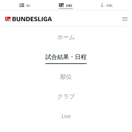
2BL
BL
VBL
HDH
-
REG
ホーム
HDH
REG
3
0
試合結果・日程
順位
ライブ
スターティングメンバー
データ
順位
クラブ
Live