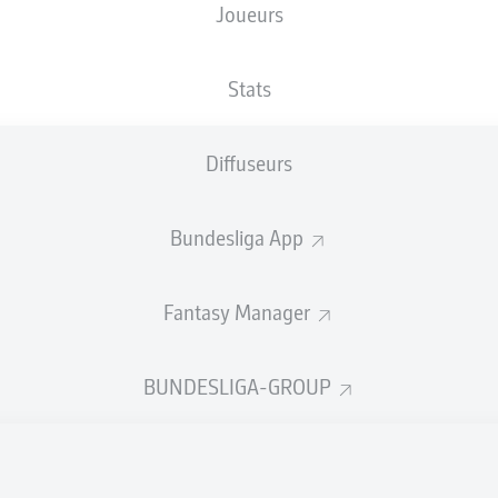
Joueurs
RheinEnergieSTADION
Stats
Diffuseurs
Publicité
Bundesliga App
Fantasy Manager
BUNDESLIGA-GROUP
Aucun contenu ne répond à vos critères pour le moment.