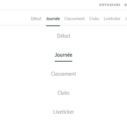
DIFFUSEURS
B
Début
Journée
Classement
Clubs
Liveticker
COLOGNE
-
M'GLADBACH
Début
Journée
Classement
 DIRECT
COMPOSITIONS
STATISTIQUES
CLASSEM
Clubs
Liveticker
ven., 09.10.2026 - dim., 11.10.2026
Cette journée n’a pas encore été programmée.