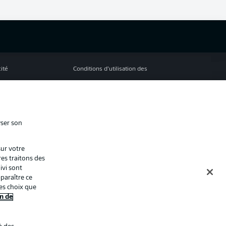
cité
Conditions d’utilisation des
services
s Légales
Gérer mes préférences
ion de confidentialité
Diffuseurs
yser son
Contact
sur votre
ion
Joueurs
res traitons des
ivi sont
paraître ce
es choix que
n de