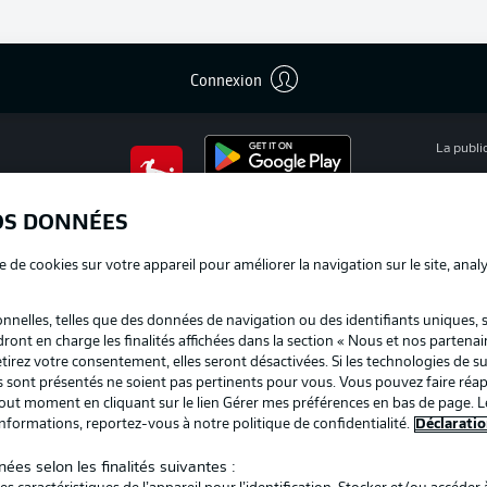
Connexion
La publi
BUNDESLIGA APP
Mention
OS DONNÉES
Déclarat
e de cookies sur votre appareil pour améliorer la navigation sur le site, anal
Travaux
nelles, telles que des données de navigation ou des identifiants uniques, 
Impress
dront en charge les finalités affichées dans la section « Nous et nos partenai
irez votre consentement, elles seront désactivées. Si les technologies de su
us sont présentés ne soient pas pertinents pour vous. Vous pouvez faire réap
ut moment en cliquant sur le lien Gérer mes préférences en bas de page. L
informations, reportez-vous à notre politique de confidentialité.
Déclaratio
ées selon les finalités suivantes :