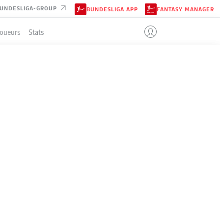
UNDESLIGA-GROUP
BUNDESLIGA APP
FANTASY MANAGER
Joueurs
Stats
ENT