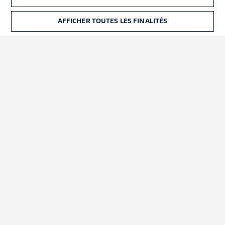
Déclaration de
Diffuseurs
confidentialité
AFFICHER TOUTES LES FINALITÉS
BILLETS
Travaux
Contact
Impression
Joueurs
© 2026 Bundesliga-Gruppe GmbH
Choisissez votre langue
Français
Affichage