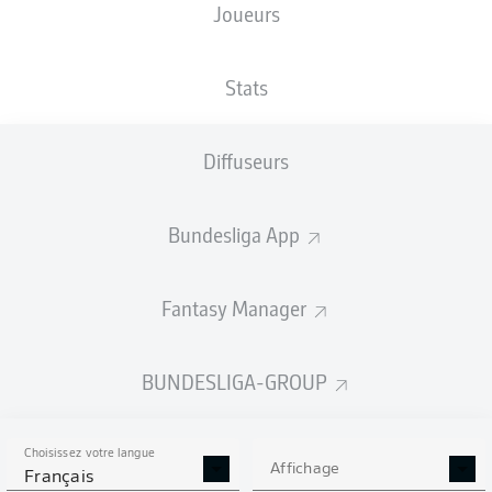
Joueurs
Weserstadion
Stats
Diffuseurs
Publicité
Bundesliga App
Aucun contenu ne répond à vos critères pour le moment.
Fantasy Manager
BUNDESLIGA-GROUP
Choisissez votre langue
Affichage
Français