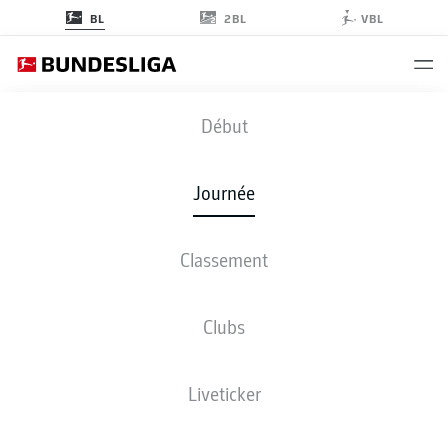
2BL
BL
VBL
SVW
-
FCU
Début
Journée
Classement
EN DIRECT
COMPOSITIONS
STATISTIQUES
CLASSEMENT
Clubs
Liveticker
ven., 08.01.2027 - dim., 10.01.2027
Cette journée n’a pas encore été programmée.