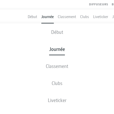
DIFFUSEURS
B
Début
Journée
Classement
Clubs
Liveticker
WERDER BREMEN
-
UNION BERLIN
Début
Journée
Classement
 DIRECT
COMPOSITIONS
STATISTIQUES
CLASSEM
Clubs
Liveticker
Revenez plus tard