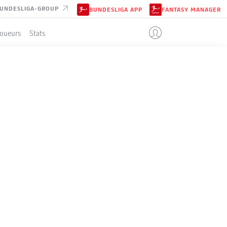
UNDESLIGA-GROUP
BUNDESLIGA APP
FANTASY MANAGER
Joueurs
Stats
ENT