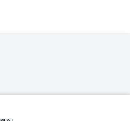
i
cité
Conditions d’utilisation des
services
yser son
Affichage
s Légales
Gérer mes préférences