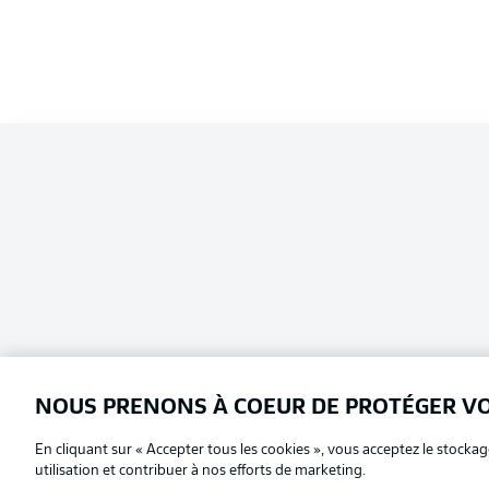
NOUS PRENONS À COEUR DE PROTÉGER V
En cliquant sur « Accepter tous les cookies », vous acceptez le stockag
Football as it's meant to be
Choisissez votre langue
utilisation et contribuer à nos efforts de marketing.
Français