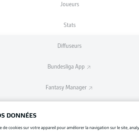
Joueurs
Les compositions seront annoncées 60 minutes avant le coup d’envo
Stats
Diffuseurs
Bundesliga App
Fantasy Manager
BUNDESLIGA-GROUP
OS DONNÉES
La publi
e de cookies sur votre appareil pour améliorer la navigation sur le site, anal
BUNDESLIGA APP
Mention