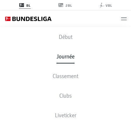
2BL
BL
VBL
RBL
-
BMG
Début
Journée
Classement
EN DIRECT
COMPOSITIONS
STATISTIQUES
CLASSEMENT
Clubs
sam., 29.08.2026
13:30 PM
Liveticker
Red Bull Arena