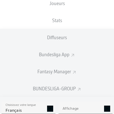
Joueurs
NATIONALITÉ
TAILLE
08.08.2006
POIDS
FRA
,
183
20 ANS
71 KG
SEN
CM
Stats
Diffuseurs
Competition
Bundesliga
Bundesliga App
Season
2026/2027
Fantasy Manager
BUNDESLIGA-GROUP
STATS DE LA SAISON
2026/2027
Choisissez votre langue
Affichage
Français