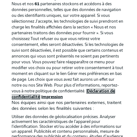
Nous et nos
61
partenaires stockons et accédons à des
données personnelles, telles que des données de navigation
ou des identifiants uniques, sur votre appareil. Si vous
sélectionnez J'accepte, les technologies de suivi prendront en
La publicité
Conditions d’utilisation des
charge les finalités affichées dans la section « Nous et nos
partenaires traitons des données pour fournir ». Si vous
services
choisissez Tout refuser ou que vous retirez votre
consentement, elles seront désactivées. Si les technologies de
Mentions Légales
Gérer mes préférences
suivi sont désactivées, il est possible que certains contenus et
Déclaration de
Diffuseurs
annonces qui vous sont présentés ne soient pas pertinents
pour vous. Vous pouvez faire réapparaître ce menu pour
confidentialité
modifier vos choix ou pour retirer votre consentement à tout
moment en cliquant sur le lien Gérer mes préférences en bas
Travaux
Contact
de page. Les choix que vous avez fait aurons un effet sur
Impression
Joueurs
notre ou nos Site Web. Pour plus d’informations, reportez-
vous à notre politique de confidentialité.
Déclaration de
confidentialité
Impression
Nos équipes ainsi que nos partenaires externes, traitent
des données selon les finalités suivantes :
Utiliser des données de géolocalisation précises. Analyser
activement les caractéristiques de l’appareil pour
l’identification. Stocker et/ou accéder à des informations sur
un appareil. Publicités et contenu personnalisés, mesure de
performance des publicités et du contenu, études d’audience