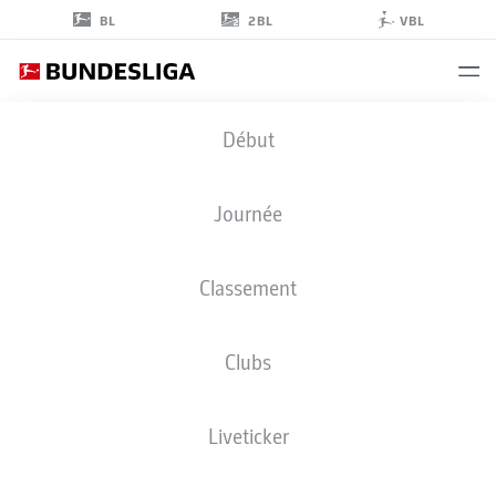
2BL
BL
VBL
TIDIAM
Début
GOMIS
27
Journée
Classement
ATTAQUANT
Clubs
RB LEIPZIG
STATS DE LA SAISON 2026/2027
BUTS
COÉQUIPIERS
Liveticker