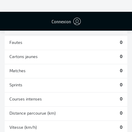
DUELS
TACLES
AÉRIENS
RÉUSSIS
REMPORTÉS
0
0
Connexion
Fautes
0
Cartons jaunes
0
Matches
0
Sprints
0
Courses intenses
0
Distance parcourue (km)
0
Vitesse (km/h)
0