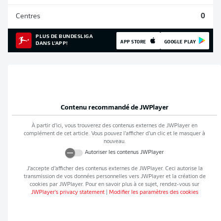
Centres
0
PLUS DE BUNDESLIGA
APP STORE
GOOGLE PLAY
DANS L'APP!
Contenu recommandé de
JWPlayer
À partir d’ici, vous trouverez des contenus externes de
JWPlayer
en
complément de cet article. Vous pouvez l’afficher d’un clic et le masquer à
nouveau.
Autoriser les contenus
JWPlayer
J’accepte d’afficher des contenus externes de
JWPlayer
. Ceci autorise la
transmission de vos données personnelles vers
JWPlayer
et la création de
cookies par
JWPlayer
. Pour en savoir plus à ce sujet, rendez-vous sur
JWPlayer
's privacy statement
|
Modifier les paramètres des cookies