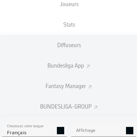
Joueurs
Harry Kane
Stats
2
Luis Díaz
Jamal Musiala
Michael Olise
Diffuseurs
Bundesliga App
Aleksandar Pavlović
Joshua Kimmich
Fantasy Manager
Alphonso Davies
Minjae Kim
Dayot Upamecano
Josip Stanišić
BUNDESLIGA-GROUP
Choisissez votre langue
Jonas Urbig
Affichage
Français