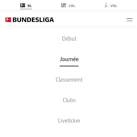
2BL
BL
VBL
FCB
-
SGE
Début
FCB
SGE
3
2
Journée
Classement
EN DIRECT
COMPOSITIONS
STATISTIQUES
CLASSEMENT
Clubs
4-2-3-1
4-1-4-1
Liveticker
LES ONZE DE DÉPART
BAYERN MUNICH