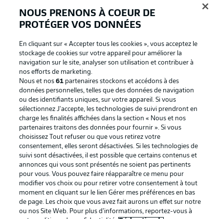
NOUS PRENONS À COEUR DE
PROTÉGER VOS DONNÉES
En cliquant sur « Accepter tous les cookies », vous acceptez le
stockage de cookies sur votre appareil pour améliorer la
navigation sur le site, analyser son utilisation et contribuer à
nos efforts de marketing.
Nous et nos
61
partenaires stockons et accédons à des
données personnelles, telles que des données de navigation
ou des identifiants uniques, sur votre appareil. Si vous
La publicité
Conditions d’utilisation des
sélectionnez J'accepte, les technologies de suivi prendront en
charge les finalités affichées dans la section « Nous et nos
services
partenaires traitons des données pour fournir ». Si vous
Mentions Légales
Gérer mes préférences
choisissez Tout refuser ou que vous retirez votre
consentement, elles seront désactivées. Si les technologies de
Déclaration de
Diffuseurs
suivi sont désactivées, il est possible que certains contenus et
annonces qui vous sont présentés ne soient pas pertinents
confidentialité
pour vous. Vous pouvez faire réapparaître ce menu pour
Travaux
Contact
modifier vos choix ou pour retirer votre consentement à tout
moment en cliquant sur le lien Gérer mes préférences en bas
Impression
Joueurs
de page. Les choix que vous avez fait aurons un effet sur notre
ou nos Site Web. Pour plus d’informations, reportez-vous à