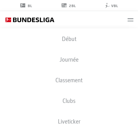
2BL
BL
VBL
JOSHUA
Début
KIMMICH
6
Journée
Classement
MILIEU DE TERRAIN
Clubs
BAYERN MUNICH
STATS DE LA SAISON 2026/2027
BUTS
COÉQUIPIERS
Liveticker