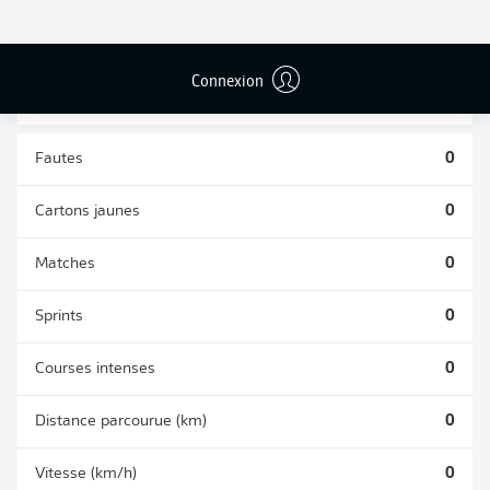
TACLES
DUELS AÉRIENS
RÉUSSIS
REMPORTÉS
0
0
Connexion
Fautes
0
Cartons jaunes
0
Matches
0
Sprints
0
Courses intenses
0
Distance parcourue (km)
0
Vitesse (km/h)
0