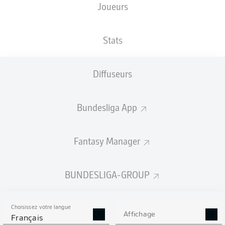
Joueurs
TAILLE
NATIONALITÉ
08.02.1995
POIDS
177
DEU
31 ANS
75 KG
CM
Stats
Diffuseurs
Competition
Bundesliga
Bundesliga App
Season
2026/2027
Fantasy Manager
BUNDESLIGA-GROUP
STATS DE LA SAISON
2026/2027
Choisissez votre langue
Affichage
Français