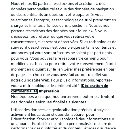
Nous et nos
61
partenaires stockons et accédons à des
données personnelles, telles que des données de navigation
ou des identifiants uniques, sur votre appareil. Si vous
sélectionnez J'accepte, les technologies de suivi prendront en
La publicité
Conditions d’utilisation des
charge les finalités affichées dans la section « Nous et nos
partenaires traitons des données pour fournir ». Si vous
services
choisissez Tout refuser ou que vous retirez votre
consentement, elles seront désactivées. Si les technologies de
Mentions Légales
Gérer mes préférences
suivi sont désactivées, il est possible que certains contenus et
Déclaration de
Diffuseurs
annonces qui vous sont présentés ne soient pas pertinents
pour vous. Vous pouvez faire réapparaître ce menu pour
confidentialité
modifier vos choix ou pour retirer votre consentement à tout
moment en cliquant sur le lien Gérer mes préférences en bas
Travaux
Contact
de page. Les choix que vous avez fait aurons un effet sur
Impression
Joueurs
notre ou nos Site Web. Pour plus d’informations, reportez-
vous à notre politique de confidentialité.
Déclaration de
confidentialité
Impression
Nos équipes ainsi que nos partenaires externes, traitent
des données selon les finalités suivantes :
Utiliser des données de géolocalisation précises. Analyser
activement les caractéristiques de l’appareil pour
l’identification. Stocker et/ou accéder à des informations sur
un appareil. Publicités et contenu personnalisés, mesure de
performance des publicités et du contenu, études d’audience