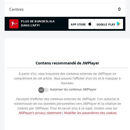
Centres
0
PLUS DE BUNDESLIGA
APP STORE
GOOGLE PLAY
DANS L'APP!
Contenu recommandé de
JWPlayer
À partir d’ici, vous trouverez des contenus externes de
JWPlayer
en
complément de cet article. Vous pouvez l’afficher d’un clic et le masquer à
nouveau.
Autoriser les contenus
JWPlayer
J’accepte d’afficher des contenus externes de
JWPlayer
. Ceci autorise la
transmission de vos données personnelles vers
JWPlayer
et la création de
cookies par
JWPlayer
. Pour en savoir plus à ce sujet, rendez-vous sur
JWPlayer
's privacy statement
|
Modifier les paramètres des cookies