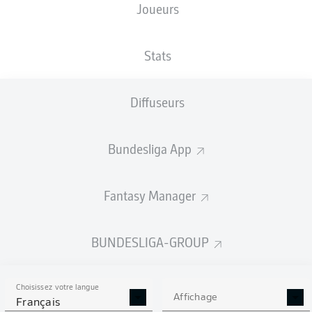
Joueurs
Tim Kleindienst
Stats
Robin Hack
Kevin Stöger
Tomáš Čvančara
Diffuseurs
Bundesliga App
Julian Weigl
Rocco Reitz
Fantasy Manager
Lukas Ullrich
Nico Elvedi
Marvin Friedrich
Joe Scally
BUNDESLIGA-GROUP
Choisissez votre langue
Moritz Nicolas
Affichage
Français