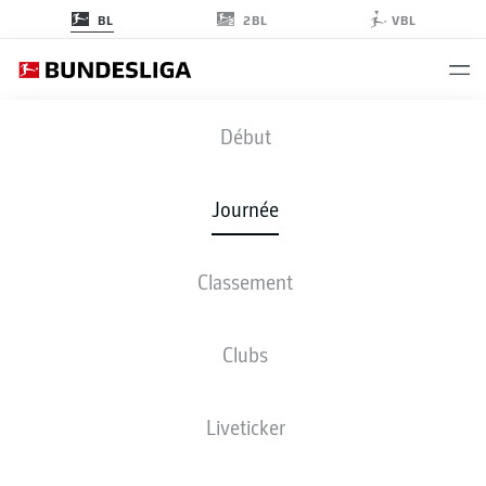
2BL
BL
VBL
BMG
-
BOC
Début
BMG
BOC
3
0
Journée
Classement
EN DIRECT
COMPOSITIONS
STATISTIQUES
CLASSEMENT
Clubs
4-2-3-1
3-3-2-2
Liveticker
LES ONZE DE DÉPART
BORUSSIA MÖNCHENGLADBACH