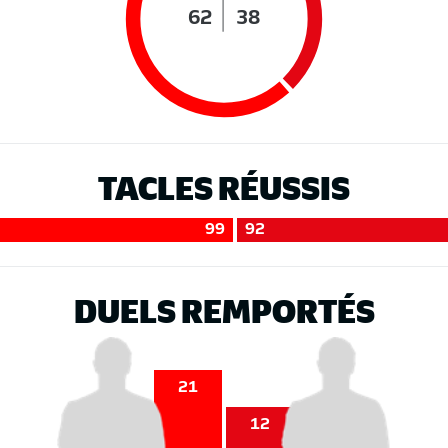
62
38
TACLES RÉUSSIS
99
92
DUELS REMPORTÉS
21
12