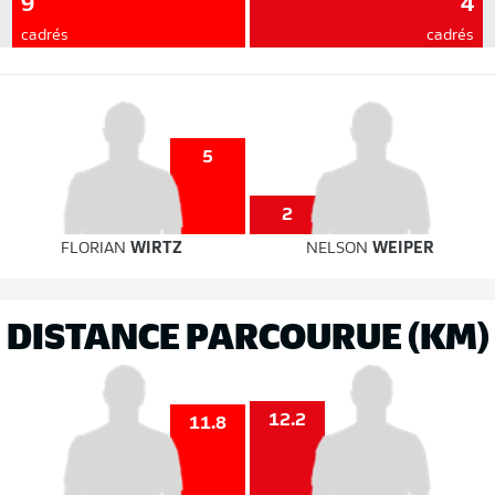
9
4
cadrés
cadrés
5
2
FLORIAN
WIRTZ
NELSON
WEIPER
DISTANCE PARCOURUE (KM)
12.2
11.8