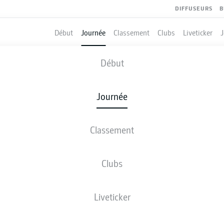
DIFFUSEURS
B
Début
Journée
Classement
Clubs
Liveticker
AYER LEVERKUSEN
-
MAINZ
Début
B04
M05
1
0
Journée
Classement
 DIRECT
COMPOSITIONS
STATISTIQUES
CLASSEM
Clubs
Liveticker