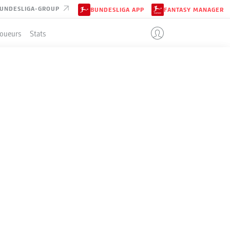
UNDESLIGA-GROUP
BUNDESLIGA APP
FANTASY MANAGER
Joueurs
Stats
ENT