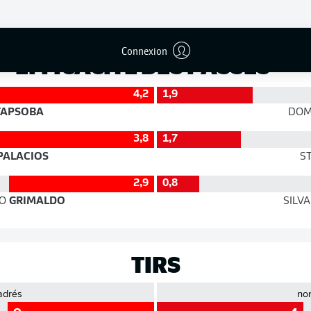
Précision
Connexion
EFFICACITÉ DES PASSES
4,2
1,9
APSOBA
DOM
3,8
1,7
PALACIOS
S
2,9
0,8
O
GRIMALDO
SILV
TIRS
adrés
no