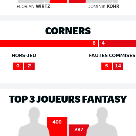
FLORIAN
WIRTZ
DOMINIK
KOHR
CORNERS
8
4
HORS-JEU
FAUTES COMMISES
0
2
5
14
TOP 3 JOUEURS FANTASY
400
287