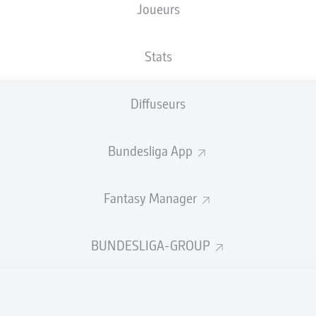
Joueurs
XBUTS
Stats
2.1
Diffuseurs
1
Bundesliga App
0.41
Fantasy Manager
0
Goals
BUNDESLIGA-GROUP
PASSES RÉUSSIES
730
361