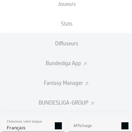
Joueurs
Niclas Füllkrug
Stats
Jamie Bynoe-Gittens
Marco Reus
Julian Brandt
Diffuseurs
Bundesliga App
Salih Özcan
Felix Nmecha
Fantasy Manager
Ramy Bensebaini
Nico Schlotterbeck
Mats Hummels
Julian Ryerson
BUNDESLIGA-GROUP
Choisissez votre langue
Gregor Kobel
Affichage
Français