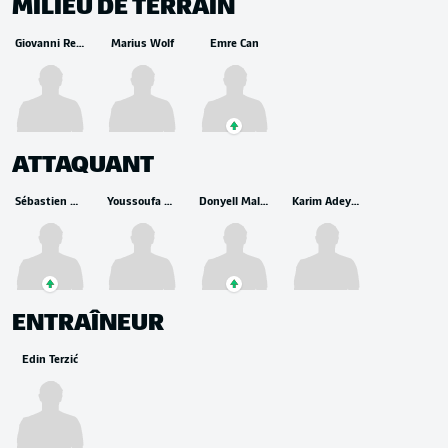
MILIEU DE TERRAIN
Giovanni Reyna
Marius Wolf
Emre Can
ATTAQUANT
Sébastien Haller
Youssoufa Moukoko
Donyell Malen
Karim Adeyemi
ENTRAÎNEUR
Edin Terzić