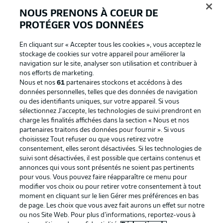
NOUS PRENONS À COEUR DE
PROTÉGER VOS DONNÉES
En cliquant sur « Accepter tous les cookies », vous acceptez le
stockage de cookies sur votre appareil pour améliorer la
navigation sur le site, analyser son utilisation et contribuer à
nos efforts de marketing.
Nous et nos
61
partenaires stockons et accédons à des
données personnelles, telles que des données de navigation
ou des identifiants uniques, sur votre appareil. Si vous
La publicité
Conditions d’utilisation des
sélectionnez J'accepte, les technologies de suivi prendront en
charge les finalités affichées dans la section « Nous et nos
services
partenaires traitons des données pour fournir ». Si vous
Mentions Légales
Gérer mes préférences
choisissez Tout refuser ou que vous retirez votre
consentement, elles seront désactivées. Si les technologies de
Déclaration de
Diffuseurs
suivi sont désactivées, il est possible que certains contenus et
annonces qui vous sont présentés ne soient pas pertinents
confidentialité
pour vous. Vous pouvez faire réapparaître ce menu pour
Travaux
Contact
modifier vos choix ou pour retirer votre consentement à tout
moment en cliquant sur le lien Gérer mes préférences en bas
Impression
Joueurs
de page. Les choix que vous avez fait aurons un effet sur notre
ou nos Site Web. Pour plus d’informations, reportez-vous à