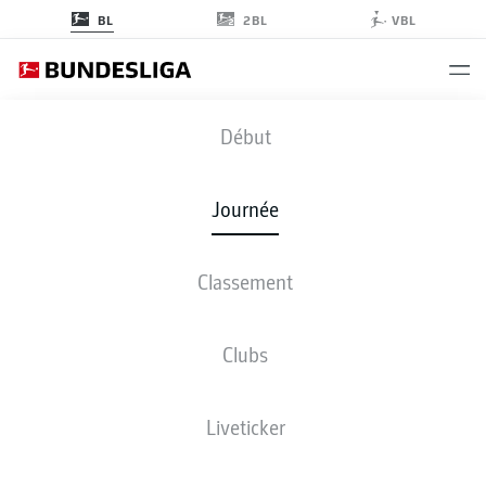
2BL
BL
VBL
BVB
-
WOB
Début
BVB
WOB
1
0
Journée
Classement
EN DIRECT
COMPOSITIONS
STATISTIQUES
CLASSEMENT
Clubs
4-2-3-1
4-2-3-1
Liveticker
LES ONZE DE DÉPART
BORUSSIA DORTMUND