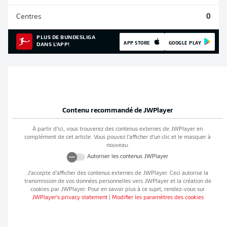
Centres
0
PLUS DE BUNDESLIGA
APP STORE
GOOGLE PLAY
DANS L'APP!
Contenu recommandé de
JWPlayer
À partir d’ici, vous trouverez des contenus externes de
JWPlayer
en
complément de cet article. Vous pouvez l’afficher d’un clic et le masquer à
nouveau.
Autoriser les contenus
JWPlayer
J’accepte d’afficher des contenus externes de
JWPlayer
. Ceci autorise la
transmission de vos données personnelles vers
JWPlayer
et la création de
cookies par
JWPlayer
. Pour en savoir plus à ce sujet, rendez-vous sur
JWPlayer
's privacy statement
|
Modifier les paramètres des cookies