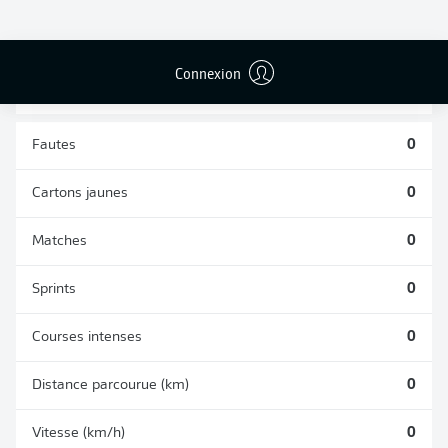
TACLES
DUELS AÉRIENS
RÉUSSIS
REMPORTÉS
0
0
Connexion
Fautes
0
Cartons jaunes
0
Matches
0
Sprints
0
Courses intenses
0
Distance parcourue (km)
0
Vitesse (km/h)
0