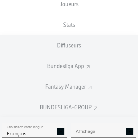
Joueurs
NATIONALITÉ
TAILLE
12.01.1994
POIDS
DEU
,
186
32 ANS
86 KG
TUR
CM
Stats
Diffuseurs
Competition
Bundesliga
Bundesliga App
Season
2026/2027
Fantasy Manager
BUNDESLIGA-GROUP
STATS DE LA SAISON
2026/2027
Choisissez votre langue
Affichage
Français