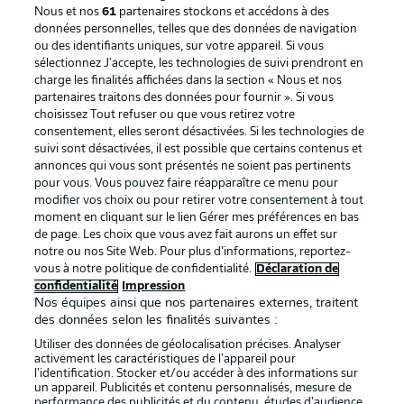
Nous et nos
61
partenaires stockons et accédons à des
données personnelles, telles que des données de navigation
ou des identifiants uniques, sur votre appareil. Si vous
sélectionnez J'accepte, les technologies de suivi prendront en
La publicité
Conditions d’utilisation des
charge les finalités affichées dans la section « Nous et nos
partenaires traitons des données pour fournir ». Si vous
services
choisissez Tout refuser ou que vous retirez votre
consentement, elles seront désactivées. Si les technologies de
Mentions Légales
Gérer mes préférences
suivi sont désactivées, il est possible que certains contenus et
Déclaration de
Diffuseurs
annonces qui vous sont présentés ne soient pas pertinents
pour vous. Vous pouvez faire réapparaître ce menu pour
confidentialité
modifier vos choix ou pour retirer votre consentement à tout
moment en cliquant sur le lien Gérer mes préférences en bas
Travaux
Contact
de page. Les choix que vous avez fait aurons un effet sur
Impression
Joueurs
notre ou nos Site Web. Pour plus d’informations, reportez-
vous à notre politique de confidentialité.
Déclaration de
confidentialité
Impression
Nos équipes ainsi que nos partenaires externes, traitent
des données selon les finalités suivantes :
Utiliser des données de géolocalisation précises. Analyser
activement les caractéristiques de l’appareil pour
l’identification. Stocker et/ou accéder à des informations sur
un appareil. Publicités et contenu personnalisés, mesure de
performance des publicités et du contenu, études d’audience