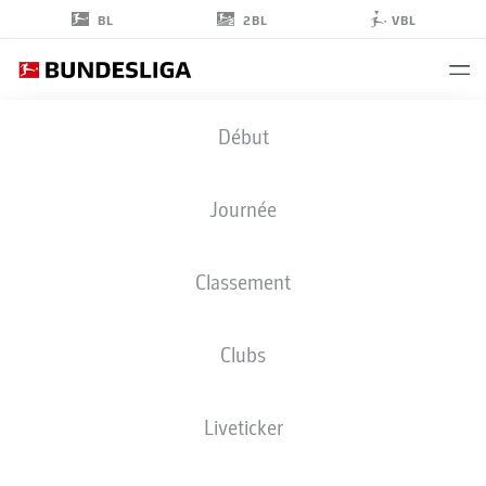
2BL
BL
VBL
EMRE
Début
CAN
23
Journée
Classement
MILIEU DE TERRAIN
Clubs
BORUSSIA DORTMUND
STATS DE LA SAISON 2026/2027
BUTS
COÉQUIPIERS
Liveticker