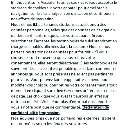
En cliquant sur « Accepter tous les cookies », vous acceptez le
stockage de cookies sur votre appareil pour améliorer la
navigation sur le site, analyser son utilisation et contribuer à
nos efforts de marketing.
Nous et nos
61
partenaires stockons et accédons à des
données personnelles, telles que des données de navigation
ou des identifiants uniques, sur votre appareil. Si vous
sélectionnez J'accepte, les technologies de suivi prendront en
La publicité
Conditions d’utilisation des
charge les finalités affichées dans la section « Nous et nos
partenaires traitons des données pour fournir ». Si vous
services
choisissez Tout refuser ou que vous retirez votre
consentement, elles seront désactivées. Si les technologies de
Mentions Légales
Gérer mes préférences
suivi sont désactivées, il est possible que certains contenus et
Déclaration de
Diffuseurs
annonces qui vous sont présentés ne soient pas pertinents
pour vous. Vous pouvez faire réapparaître ce menu pour
confidentialité
modifier vos choix ou pour retirer votre consentement à tout
moment en cliquant sur le lien Gérer mes préférences en bas
Travaux
Contact
de page. Les choix que vous avez fait aurons un effet sur
Impression
Joueurs
notre ou nos Site Web. Pour plus d’informations, reportez-
vous à notre politique de confidentialité.
Déclaration de
confidentialité
Impression
Nos équipes ainsi que nos partenaires externes, traitent
des données selon les finalités suivantes :