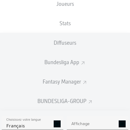
Joueurs
PreZero Arena
(29 030 Spectateurs)
H. Osmers
Stats
Diffuseurs
Publicité
Bundesliga App
FIN DU MATCH
Fantasy Manager
Remplacement
88'
BUNDESLIGA-GROUP
TONY
JANTSCHKE
Choisissez votre langue
Affichage
STEFAN
LAINER
Français