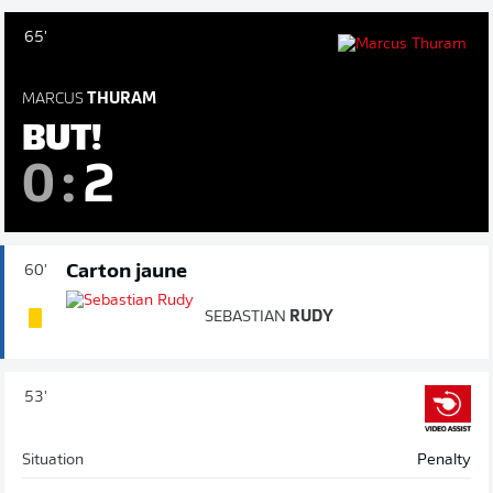
65'
MARCUS
THURAM
BUT!
0
:
2
Carton jaune
60'
SEBASTIAN
RUDY
53'
Situation
Penalty