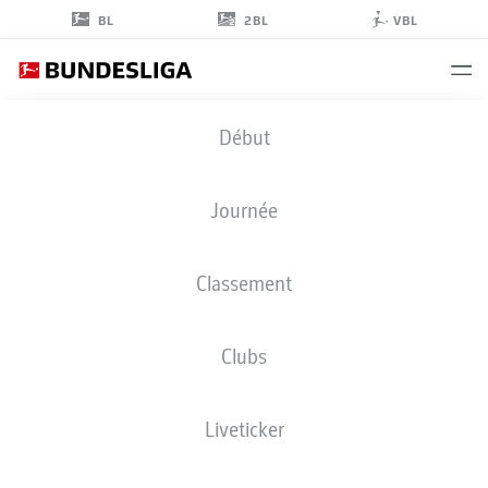
2BL
BL
VBL
DENIS
Début
ZAKARIA
8
Journée
Classement
MILIEU DE TERRAIN
Clubs
BORUSSIA MÖNCHENGLADBACH
STATS DE LA SAISON 2021/2022
BUTS
Liveticker