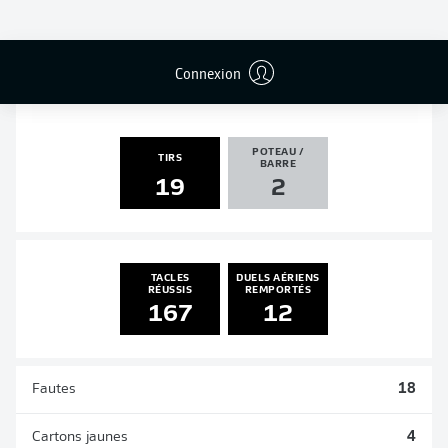
PASSES
PENALTIES
BUTS
PENALTIES
DÉCISIVES
TRANSFORMÉS
2
1
0
0
Connexion
POTEAU /
TIRS
BARRE
19
2
TACLES
DUELS AÉRIENS
RÉUSSIS
REMPORTÉS
167
12
Fautes
18
Cartons jaunes
4