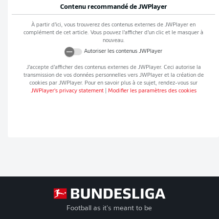
Contenu recommandé de
JWPlayer
À partir d’ici, vous trouverez des contenus externes de
JWPlayer
en
complément de cet article. Vous pouvez l’afficher d’un clic et le masquer à
nouveau.
Autoriser les contenus
JWPlayer
J’accepte d’afficher des contenus externes de
JWPlayer
. Ceci autorise la
transmission de vos données personnelles vers
JWPlayer
et la création de
cookies par
JWPlayer
. Pour en savoir plus à ce sujet, rendez-vous sur
JWPlayer
's privacy statement
|
Modifier les paramètres des cookies
Football as it's meant to be