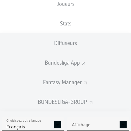
Joueurs
NATIONALITÉ
TAILLE
20.11.1996
POIDS
CHE
,
191
29 ANS
81 KG
COD
CM
Stats
Diffuseurs
Competition
Bundesliga
Bundesliga App
Season
2021/2022
Fantasy Manager
BUNDESLIGA-GROUP
STATS DE LA SAISON
2021/2022
Choisissez votre langue
Affichage
Français