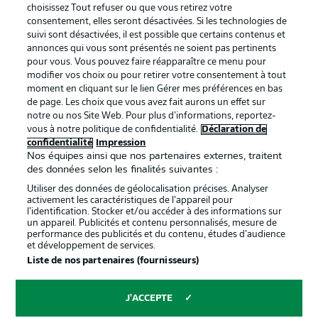
services
choisissez Tout refuser ou que vous retirez votre
consentement, elles seront désactivées. Si les technologies de
Mentions Légales
Gérer mes préférences
suivi sont désactivées, il est possible que certains contenus et
Déclaration de
Diffuseurs
annonces qui vous sont présentés ne soient pas pertinents
pour vous. Vous pouvez faire réapparaître ce menu pour
confidentialité
modifier vos choix ou pour retirer votre consentement à tout
moment en cliquant sur le lien Gérer mes préférences en bas
Travaux
Contact
de page. Les choix que vous avez fait aurons un effet sur
Impression
Joueurs
notre ou nos Site Web. Pour plus d’informations, reportez-
vous à notre politique de confidentialité.
Déclaration de
confidentialité
Impression
Nos équipes ainsi que nos partenaires externes, traitent
des données selon les finalités suivantes :
Utiliser des données de géolocalisation précises. Analyser
activement les caractéristiques de l’appareil pour
l’identification. Stocker et/ou accéder à des informations sur
un appareil. Publicités et contenu personnalisés, mesure de
performance des publicités et du contenu, études d’audience
et développement de services.
© 2026 Bundesliga-Gruppe GmbH
Liste de nos partenaires (fournisseurs)
Choisissez votre langue
J'ACCEPTE
Français