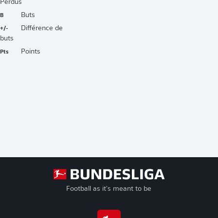
Perdus
B
Buts
+/-
Différence de
buts
Pts
Points
Football as it's meant to be