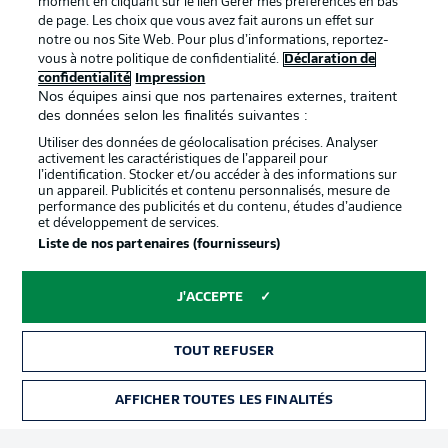
moment en cliquant sur le lien Gérer mes préférences en bas
de page. Les choix que vous avez fait aurons un effet sur
Déclaration de
Diffuseurs
notre ou nos Site Web. Pour plus d’informations, reportez-
vous à notre politique de confidentialité.
Déclaration de
confidentialité
confidentialité
Impression
Travaux
Contact
Nos équipes ainsi que nos partenaires externes, traitent
des données selon les finalités suivantes :
Impression
Joueurs
Utiliser des données de géolocalisation précises. Analyser
activement les caractéristiques de l’appareil pour
l’identification. Stocker et/ou accéder à des informations sur
un appareil. Publicités et contenu personnalisés, mesure de
performance des publicités et du contenu, études d’audience
et développement de services.
Liste de nos partenaires (fournisseurs)
J'ACCEPTE
© 2026 Bundesliga-Gruppe GmbH
TOUT REFUSER
Choisissez votre langue
Français
AFFICHER TOUTES LES FINALITÉS