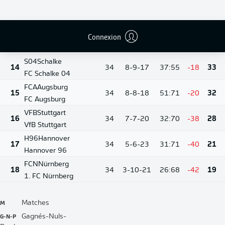
Hertha BSC
M05
Mainz
12
34
12-7-15
46:57
-11
43
1. FSV Mainz 05
Connexion
13
SCF
Freiburg
SC Freiburg
34
8-12-14
46:61
-15
36
S04
Schalke
14
34
8-9-17
37:55
-18
33
FC Schalke 04
FCA
Augsburg
15
34
8-8-18
51:71
-20
32
FC Augsburg
VFB
Stuttgart
16
34
7-7-20
32:70
-38
28
VfB Stuttgart
H96
Hannover
17
34
5-6-23
31:71
-40
21
Hannover 96
FCN
Nürnberg
18
34
3-10-21
26:68
-42
19
1. FC Nürnberg
M
Matches
G-N-P
Gagnés-Nuls-