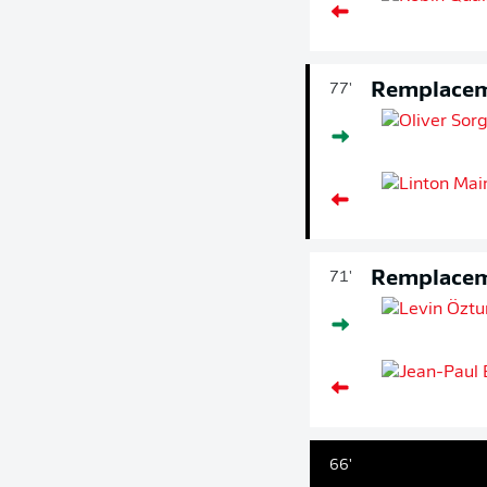
Remplace
77'
Remplace
71'
66'