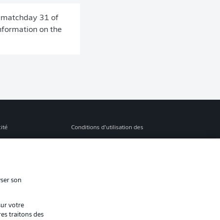
m matchday 31 of
nformation on the
cité
Conditions d’utilisation des
services
s Légales
Gérer mes préférences
ion de confidentialité
Diffuseurs
yser son
Contact
sur votre
ion
Joueurs
res traitons des