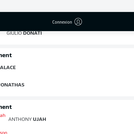
ment
NIKO
BUNGERT
Connexion
GIULIO
DONATI
ment
ALACE
JONATHAS
ment
ANTHONY
UJAH