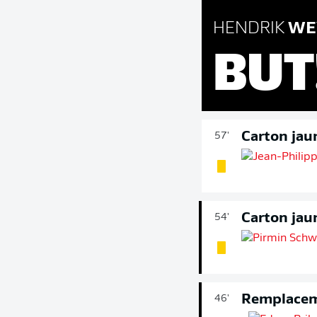
HENDRIK
WE
BUT
Carton jau
57'
Carton jau
54'
Remplace
46'