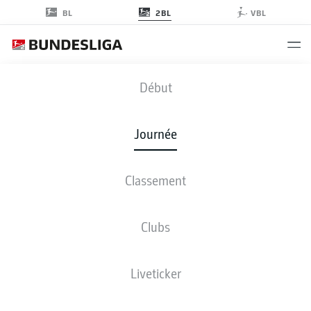
2BL
BL
VBL
BSC
-
DSC
Début
Journée
Classement
EN DIRECT
COMPOSITIONS
STATISTIQUES
CLASSEMENT
Clubs
Liveticker
Revenez plus tard