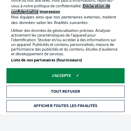
notre ou nos Site Web. Pour plus d’informations, reportez-
vous à notre politique de confidentialité.
Déclaration de
confidentialité
Impression
Proposé par
Nos équipes ainsi que nos partenaires externes, traitent
des données selon les finalités suivantes :
Utiliser des données de géolocalisation précises. Analyser
activement les caractéristiques de l’appareil pour
l’identification. Stocker et/ou accéder à des informations sur
un appareil. Publicités et contenu personnalisés, mesure de
performance des publicités et du contenu, études d’audience
et développement de services.
Liste de nos partenaires (fournisseurs)
J'ACCEPTE
La publicité
Conditions d’utilisation des
services
TOUT REFUSER
Mentions Légales
Gérer mes préférences
AFFICHER TOUTES LES FINALITÉS
BILLETS
Déclaration de
Diffuseurs
confidentialité
Travaux
Contact