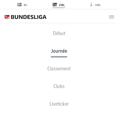
2BL
BL
VBL
EBS
-
H96
Début
Journée
Classement
EN DIRECT
COMPOSITIONS
STATISTIQUES
CLASSEMENT
Clubs
Liveticker
Revenez plus tard