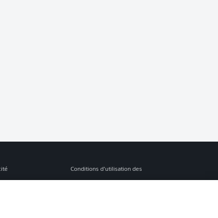
cité
Conditions d’utilisation des
services
s Légales
Gérer mes préférences
ion de confidentialité
Diffuseurs