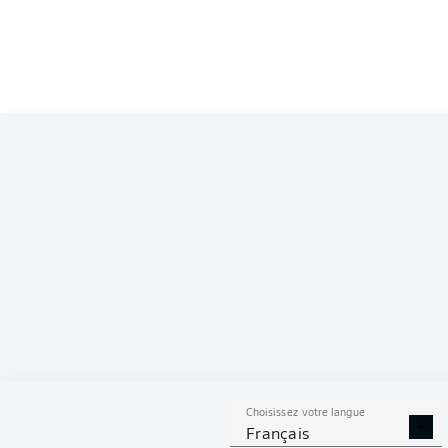
Competition
Bundesliga 2
Season
2026/2027
S
Choisissez votre langue
DUE
TACLES
AÉRI
Français
RÉUSSIS
REMPO