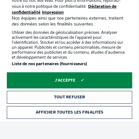
notre ou nos Site Web. Pour plus d’informations, reportez-
vous à notre politique de confidentialité.
Déclaration de
confidentialité
Impression
Proposé par
Nos équipes ainsi que nos partenaires externes, traitent
des données selon les finalités suivantes :
Utiliser des données de géolocalisation précises. Analyser
activement les caractéristiques de l’appareil pour
l’identification. Stocker et/ou accéder à des informations sur
un appareil. Publicités et contenu personnalisés, mesure de
performance des publicités et du contenu, études d’audience
et développement de services.
Liste de nos partenaires (fournisseurs)
J'ACCEPTE
La publicité
Conditions d’utilisation des
services
TOUT REFUSER
Mentions Légales
Gérer mes préférences
AFFICHER TOUTES LES FINALITÉS
BILLETS
Déclaration de
Diffuseurs
confidentialité
Travaux
Contact