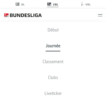
2BL
BL
VBL
SGF
-
EBS
Début
Journée
Classement
EN DIRECT
COMPOSITIONS
STATISTIQUES
CLASSEMENT
Clubs
Liveticker
Revenez plus tard