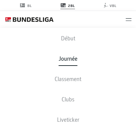
2BL
BL
VBL
BOC
-
KSV
Début
Journée
Classement
EN DIRECT
COMPOSITIONS
STATISTIQUES
CLASSEMENT
Clubs
Liveticker