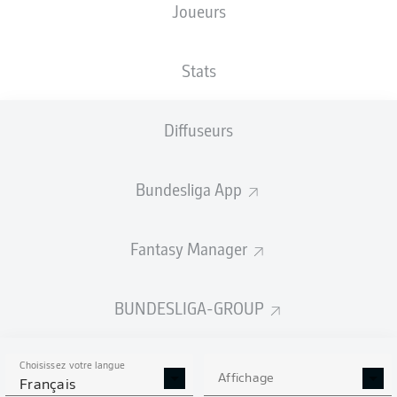
Joueurs
XBUTS
Stats
Diffuseurs
Bundesliga App
Fantasy Manager
Goals
BUNDESLIGA-GROUP
PASSES RÉUSSIES
Choisissez votre langue
0
0
Affichage
Français
Précision
0 %
0 %