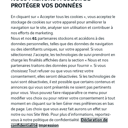
PROTÉGER VOS DONNÉES
En cliquant sur « Accepter tous les cookies », vous acceptez le
stockage de cookies sur votre appareil pour améliorer la
navigation sur le site, analyser son utilisation et contribuer à
nos efforts de marketing.
Nous et nos
61
partenaires stockons et accédons à des
données personnelles, telles que des données de navigation
ou des identifiants uniques, sur votre appareil. Si vous
sélectionnez J'accepte, les technologies de suivi prendront en
La publicité
Conditions d’utilisation des
charge les finalités affichées dans la section « Nous et nos
partenaires traitons des données pour fournir ». Si vous
services
choisissez Tout refuser ou que vous retirez votre
consentement, elles seront désactivées. Si les technologies de
Mentions Légales
Gérer mes préférences
suivi sont désactivées, il est possible que certains contenus et
Déclaration de
Diffuseurs
annonces qui vous sont présentés ne soient pas pertinents
pour vous. Vous pouvez faire réapparaître ce menu pour
confidentialité
modifier vos choix ou pour retirer votre consentement à tout
moment en cliquant sur le lien Gérer mes préférences en bas
Travaux
Contact
de page. Les choix que vous avez fait aurons un effet sur
Impression
Joueurs
notre ou nos Site Web. Pour plus d’informations, reportez-
vous à notre politique de confidentialité.
Déclaration de
confidentialité
Impression