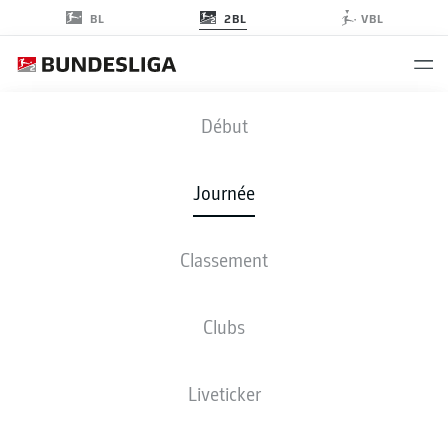
2BL
BL
VBL
BOC
-
KSV
Début
Journée
Classement
EN DIRECT
COMPOSITIONS
STATISTIQUES
CLASSEMENT
Clubs
dim., 23.05.2027
13:30 PM
Liveticker
Ruhrstadion