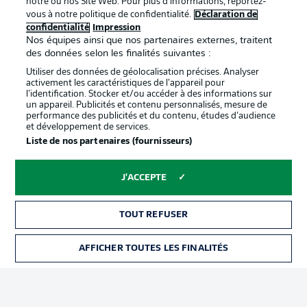
notre ou nos Site Web. Pour plus d’informations, reportez-
vous à notre politique de confidentialité.
Déclaration de
confidentialité
Impression
Proposé par
Nos équipes ainsi que nos partenaires externes, traitent
des données selon les finalités suivantes :
Utiliser des données de géolocalisation précises. Analyser
activement les caractéristiques de l’appareil pour
l’identification. Stocker et/ou accéder à des informations sur
un appareil. Publicités et contenu personnalisés, mesure de
performance des publicités et du contenu, études d’audience
et développement de services.
Liste de nos partenaires (fournisseurs)
J'ACCEPTE
La publicité
Conditions d’utilisation des
services
TOUT REFUSER
Mentions Légales
Gérer mes préférences
AFFICHER TOUTES LES FINALITÉS
BILLETS
Déclaration de
Diffuseurs
confidentialité
Travaux
Contact