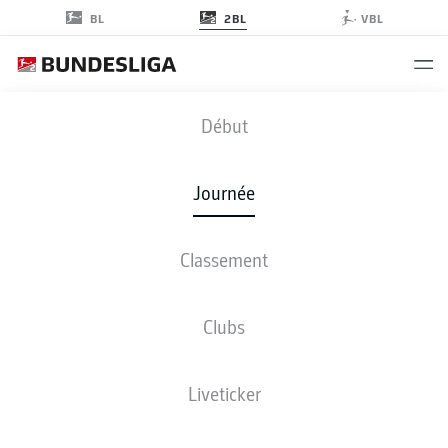
2BL
BL
VBL
STP
-
FCK
Début
Journée
Classement
EN DIRECT
COMPOSITIONS
STATISTIQUES
CLASSEMENT
Clubs
Liveticker
Revenez plus tard