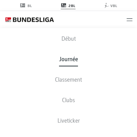
2BL
BL
VBL
FCK
-
FCN
Début
Journée
Classement
EN DIRECT
COMPOSITIONS
STATISTIQUES
CLASSEMENT
Clubs
Liveticker