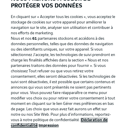
PROTÉGER VOS DONNÉES
En cliquant sur « Accepter tous les cookies », vous acceptez le
stockage de cookies sur votre appareil pour améliorer la
navigation sur le site, analyser son utilisation et contribuer à
nos efforts de marketing.
Nous et nos
61
partenaires stockons et accédons à des
données personnelles, telles que des données de navigation
ou des identifiants uniques, sur votre appareil. Si vous
sélectionnez J'accepte, les technologies de suivi prendront en
La publicité
Conditions d’utilisation des
charge les finalités affichées dans la section « Nous et nos
partenaires traitons des données pour fournir ». Si vous
services
choisissez Tout refuser ou que vous retirez votre
consentement, elles seront désactivées. Si les technologies de
Mentions Légales
Gérer mes préférences
suivi sont désactivées, il est possible que certains contenus et
Déclaration de
Diffuseurs
annonces qui vous sont présentés ne soient pas pertinents
pour vous. Vous pouvez faire réapparaître ce menu pour
confidentialité
modifier vos choix ou pour retirer votre consentement à tout
moment en cliquant sur le lien Gérer mes préférences en bas
Travaux
Contact
de page. Les choix que vous avez fait aurons un effet sur
Impression
Joueurs
notre ou nos Site Web. Pour plus d’informations, reportez-
vous à notre politique de confidentialité.
Déclaration de
confidentialité
Impression