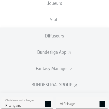
Joueurs
XBUTS
Stats
Diffuseurs
Bundesliga App
Fantasy Manager
Goals
BUNDESLIGA-GROUP
PASSES RÉUSSIES
Choisissez votre langue
0
0
Affichage
Français
Précision
0 %
0 %