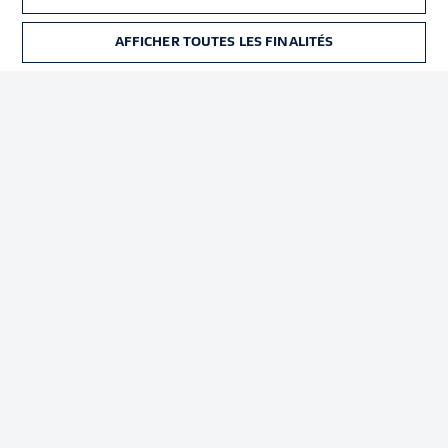
Déclaration de
Diffuseurs
confidentialité
AFFICHER TOUTES LES FINALITÉS
BILLETS
Travaux
Contact
Impression
Joueurs
© 2026 Bundesliga-Gruppe GmbH
Choisissez votre langue
Français
Affichage