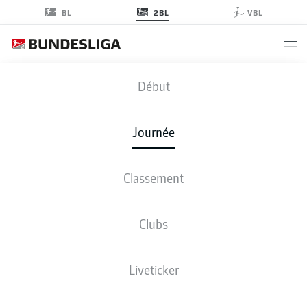
2BL
BL
VBL
FCK
-
FCN
Début
Journée
Classement
EN DIRECT
COMPOSITIONS
STATISTIQUES
CLASSEMENT
Clubs
Liveticker
ven., 12.03.2027 - dim., 14.03.2027
Cette journée n’a pas encore été programmée.