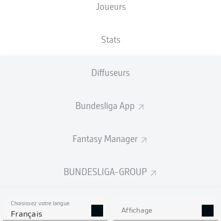
Joueurs
Fritz-Walter-Stadion
Stats
Diffuseurs
Publicité
Bundesliga App
Aucun contenu ne répond à vos critères pour le moment.
Fantasy Manager
BUNDESLIGA-GROUP
Choisissez votre langue
Affichage
Français