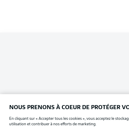
NOUS PRENONS À COEUR DE PROTÉGER V
En cliquant sur « Accepter tous les cookies », vous acceptez le stockag
Football as it's meant to be
Choisissez votre langue
utilisation et contribuer à nos efforts de marketing.
Français