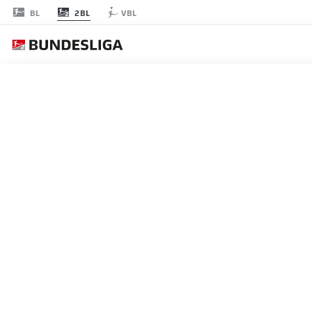
2BL
BL
VBL
JOURNÉE 2
EN