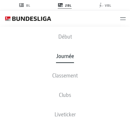
2BL
BL
VBL
S04
-
EBS
Début
S04
EBS
1
0
Journée
Classement
EN DIRECT
COMPOSITIONS
STATISTIQUES
CLASSEMENT
Clubs
M
G-N-P
B
+/-
Pts
Liveticker