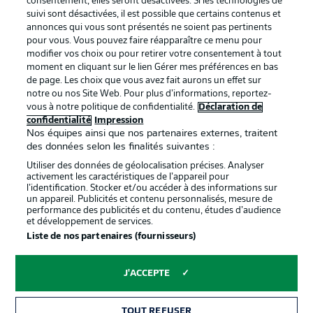
consentement, elles seront désactivées. Si les technologies de
suivi sont désactivées, il est possible que certains contenus et
annonces qui vous sont présentés ne soient pas pertinents
pour vous. Vous pouvez faire réapparaître ce menu pour
modifier vos choix ou pour retirer votre consentement à tout
moment en cliquant sur le lien Gérer mes préférences en bas
de page. Les choix que vous avez fait aurons un effet sur
notre ou nos Site Web. Pour plus d’informations, reportez-
vous à notre politique de confidentialité.
Déclaration de
La publicité
Conditions d’utilisation des
confidentialité
Impression
Nos équipes ainsi que nos partenaires externes, traitent
services
des données selon les finalités suivantes :
Mentions Légales
Gérer mes préférences
Utiliser des données de géolocalisation précises. Analyser
activement les caractéristiques de l’appareil pour
Déclaration de
Diffuseurs
l’identification. Stocker et/ou accéder à des informations sur
un appareil. Publicités et contenu personnalisés, mesure de
confidentialité
performance des publicités et du contenu, études d’audience
et développement de services.
Travaux
Contact
Liste de nos partenaires (fournisseurs)
Impression
Joueurs
J'ACCEPTE
TOUT REFUSER